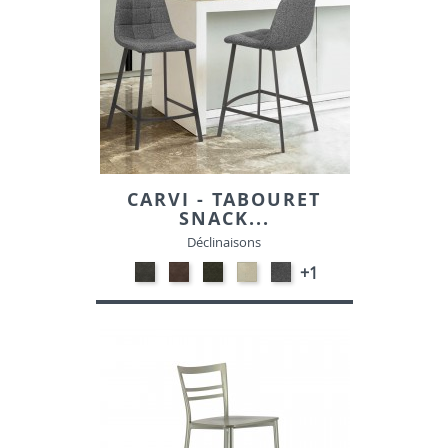
CARVI - TABOURET
SNACK...
Déclinaisons
Gris
Marron
Vert
Beige
Gris
+1
MF11-
MF10-
MF09-
BELF23-
foncé
SUEDINE
Suedine
Suedine
Tissu
Belf-
39-
Tissu