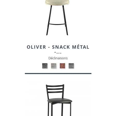
OLIVER - SNACK MÉTAL
-...
Déclinaisons
27-
27-
27-
27-
Gris
Beige
Brique
Tilleul
L11
L23
L56
L71
-
-
-
-
Tissu
Tissu
Tissu
Tissu