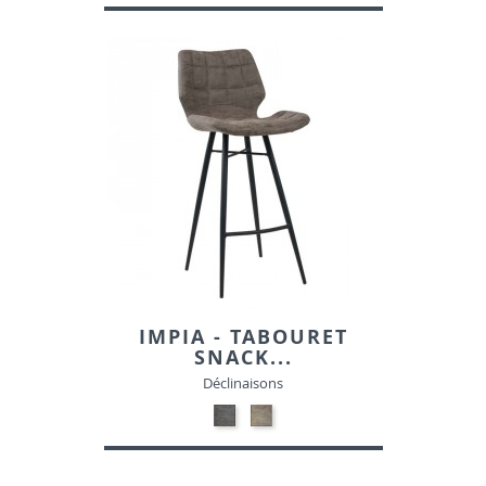
IMPIA - TABOURET
SNACK...
Déclinaisons
NOIR
GRIS
MAT
MAT
PATINE-
PATINE-
SIMILI
SIMILI