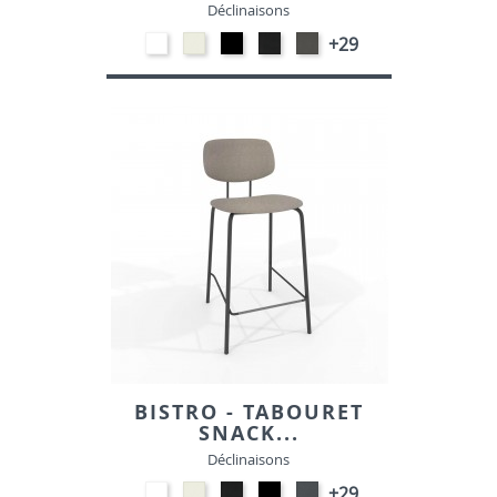
Déclinaisons
EP91-
Blanc
EP01
Noir
Gris
+29
BLANC
M391
-
M301
foncé
NOIR
M372
BISTRO - TABOURET
SNACK...
Déclinaisons
EP91-
Blanc
Noir
EP01
EP72
+29