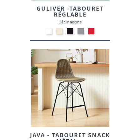
GULIVER -TABOURET
RÉGLABLE
Déclinaisons
Polypropylène
Polypropylène
Polypropylène
Polypropylène
Polypropylène
-
-
-
-
-
Blanc
Beige
Noir
Gris
Rouge
00
01
10
clair
06
14
JAVA - TABOURET SNACK