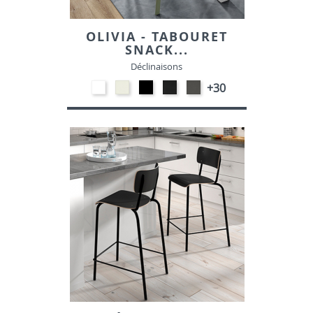
OLIVIA - TABOURET
SNACK...
Déclinaisons
EP91-
Blanc
EP01
Noir
Gris
+30
BLANC
M391
-
M301
foncé
NOIR
M372