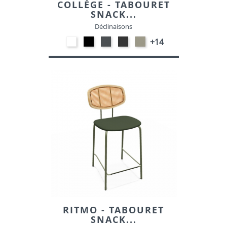
COLLÈGE - TABOURET
SNACK...
Déclinaisons
EP91-
EP01
EP72
EP79
EP75
+14
BLANC
-
-
-
-
NOIR
GRAPHITE
ANTHRACITE
IMITATION
INOX
RITMO - TABOURET
SNACK...