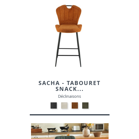
SACHA - TABOURET
SNACK...
Déclinaisons
TISSU
TISSU
TISSU
TISSU
HOLMS
HOLMS
HOLMS
HOLMS
18
22
42
77
GRIS
BEIGE
BRIQUE
VERT
FONCE
HUNTER