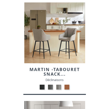
SIMILI
SIMILI
SIMILI
MARTIN -TABOURET
SNACK...
Déclinaisons
ANTHRACITE
GRIS
BEIGE
BRIQUE
MARK
MARK
MARK
MARK
456-
454-
130-
251-
TISSU
TISSU
TISSU
TISSU