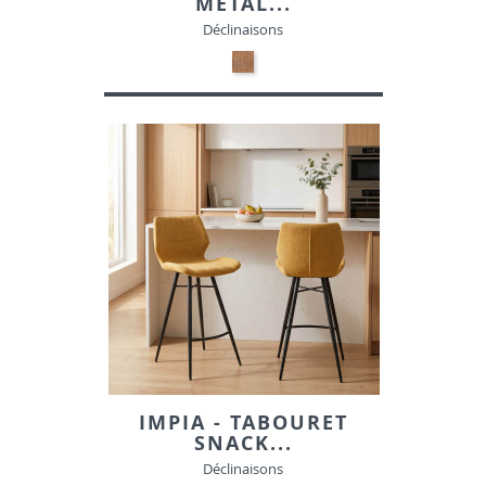
MÉTAL...
Déclinaisons
Polyuréthane
-
Naturel
tressé
IMPIA - TABOURET
SNACK...
Déclinaisons