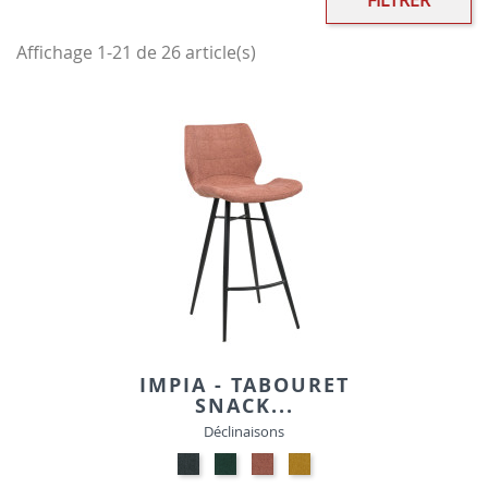
FILTRER
Affichage 1-21 de 26 article(s)
IMPIA - TABOURET
SNACK...
Déclinaisons
GRIS-
VERT-
ROSE-
JAUNE-
TISSU
TISSU
TISSU
TISSU