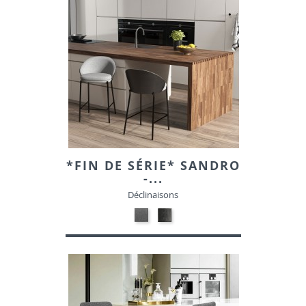
*FIN DE SÉRIE* SANDRO
-...
Déclinaisons
17-
Contre
GRIS
plaqué
50176B-
frêne
21-
ASH04
TISSU
noir