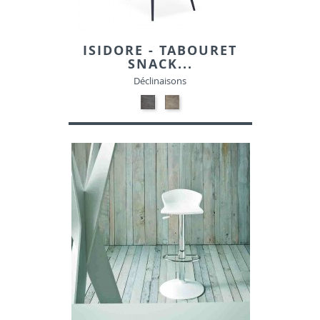
ISIDORE - TABOURET
SNACK...
Déclinaisons
NOIR
GRIS
MAT
MAT
PATINE-
PATINE-
SIMILI
SIMILI