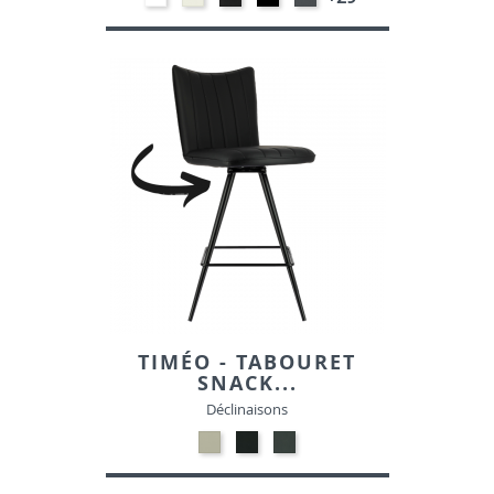
BLANC
M391
M301
-
-
NOIR
GRAPHITE
TIMÉO - TABOURET
SNACK...
Déclinaisons
04-
04-
04-
BEIGE
NOIR
ANTHRACITE
610.06-
613.35-
610.26-