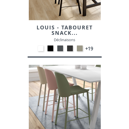
LOUIS - TABOURET
SNACK...
Déclinaisons
EP91-
EP01
EP72
EP79
EP75
+19
BLANC
-
-
-
-
NOIR
GRAPHITE
ANTHRACITE
IMITATION
INOX