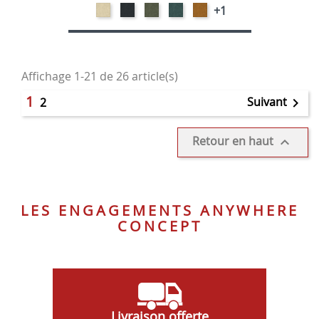
NATURAL-
ANTHRACITE-
VERT
PETROL-
GOLD
+1
VELOURS
VELOURS
HUNTER-
VELOURS
-
VELOURS
VELOURS
Affichage 1-21 de 26 article(s)
1
Suivant
2

Retour en haut

LES ENGAGEMENTS ANYWHERE
CONCEPT
Livraison offerte