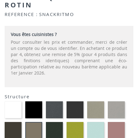
ROTIN
REFERENCE :
SNACKRITMO
Vous êtes cuisinistes ?
Pour consulter les prix et commander, merci de créer
un compte ou de vous identifier. En achetant ce produit
par 4, obtenez une remise de 5% (pour 4 produits dans
des finitions identiques) comprenant une éco-
participation relative au nouveau barème applicable au
1er Janvier 2026.
Structure
EP91-
EP01
EP72
EP79
EP75
EP12
BLANC
-
-
-
-
-
NOIR
GRAPHITE
ANTHRACITE
IMITATION
IMITA
INOX
ALUMI
EP88
EP60
EP69
EP59
EP30
EP87
-
-
-
-
-
-
BRUN
VERT
VERT
BLEU
ROSE
TAUPE