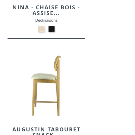
NINA - CHAISE BOIS -
ASSISE...
Déclinaisons
24-
24-
Beige
Noir
-
-
Tissu
Tissu
AUGUSTIN TABOURET