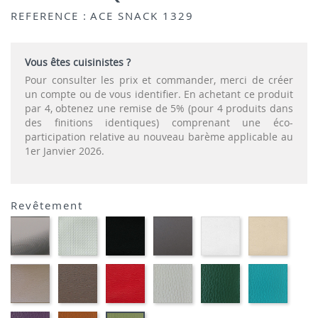
REFERENCE :
ACE SNACK 1329
Vous êtes cuisinistes ?
Pour consulter les prix et commander, merci de créer
un compte ou de vous identifier. En achetant ce produit
par 4, obtenez une remise de 5% (pour 4 produits dans
des finitions identiques) comprenant une éco-
participation relative au nouveau barème applicable au
1er Janvier 2026.
Revêtement
CARBON
SONOR
EKOS
EKOS
EKOS
EKOS
LOOK-
ALU-
NOIR-
GRIS-
BLANC-
NOISE
SIMILI
SIMILI
SIMILI
SIMILI
SIMILI
SIMILI
EKOS
MARRON
PLANET
FLUSKO
FLUSKO
01-
GREGE-
MEXICO-
ROUGE-
GRIS
VERT
FULSK
SIMILI
SIMILI
SIMILI
CLAIR-
BOUTEILLE-
TURQU
SIMILI
SIMILI
SIMILI