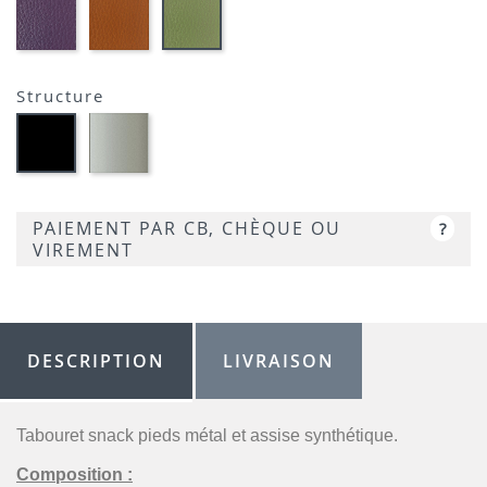
01-
01-
01-
FLUSKO
FULSKO
FULSKO
AUBERGINE-
TERRACOTTA-
VERT
SIMILI
SIMILI
CLAIR-
SIMILI
Structure
Métal
Métal
satiné
noir
-
opaque
P95
-
P15
PAIEMENT PAR CB, CHÈQUE OU
?
VIREMENT
DESCRIPTION
LIVRAISON
Tabouret snack pieds métal et assise synthétique.
Composition :