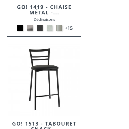
GO! 1419 - CHAISE
MÉTAL -...
Déclinaisons
Métal
CARBON
MétaL
SONOR
Métal
+15
noir
LOOK-
gris
ALU-
satiné
opaque
SIMILI
opaque
SIMILI
-
-
-
P95
P15
P16
GO! 1513 - TABOURET