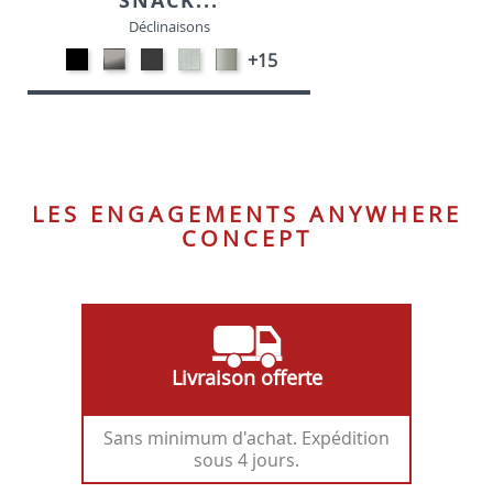
SNACK...
Déclinaisons
Métal
CARBON
MétaL
SONOR
Métal
+15
noir
LOOK-
gris
ALU-
satiné
opaque
SIMILI
opaque
SIMILI
-
-
-
P95
P15
P16
LES ENGAGEMENTS ANYWHERE
CONCEPT
Livraison offerte
Sans minimum d'achat. Expédition
sous 4 jours.