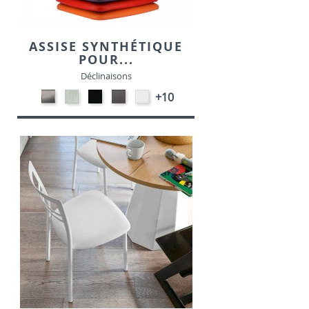
ASSISE SYNTHÉTIQUE
POUR...
Déclinaisons
CARBON
SONOR
EKOS
EKOS
EKOS
+10
LOOK-
ALU-
NOIR-
GRIS-
BLANC-
SIMILI
SIMILI
SIMILI
SIMILI
SIMILI