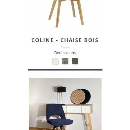
COLINE - CHAISE BOIS
-...
Déclinaisons
BEIGE
ANTHRACITE
Vert
MOD
MOD
Mod-
40-
93-
0480
TISSU
TISSU