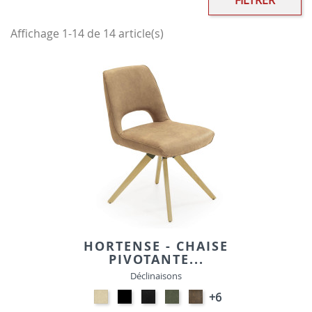
FILTRER
Affichage 1-14 de 14 article(s)
HORTENSE - CHAISE
PIVOTANTE...
Déclinaisons
NATURAL-
ANTHRACITE-
Noir
VERT
Smoked
+6
VELOURS
VELOURS
E018
HUNTER-
E016