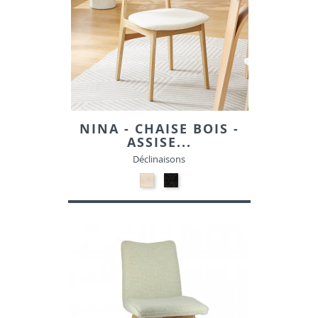
NINA - CHAISE BOIS -
ASSISE...
Déclinaisons
24-
24-
Beige
Noir
-
-
Tissu
Tissu