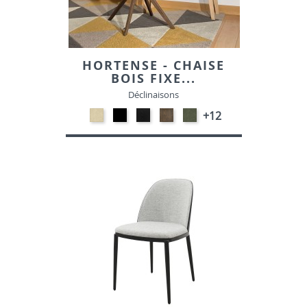
HORTENSE - CHAISE
BOIS FIXE...
Déclinaisons
NATURAL-
ANTHRACITE-
Noir
Smoked
VERT
+12
VELOURS
VELOURS
E018
E016
HUNTER-
Chêne
chêne
VELOURS