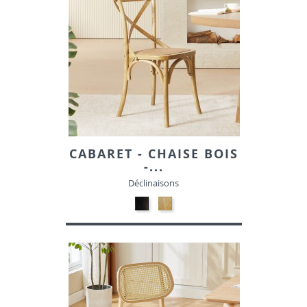
CABARET - CHAISE BOIS
-...
Déclinaisons
Bois
Bois
noir
naturel