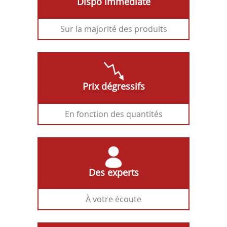
Dispo immédiate
Sur la majorité des produits
Prix dégressifs
En fonction des quantités
Des experts
À votre écoute