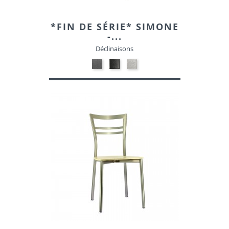
*FIN DE SÉRIE* SIMONE
-...
Déclinaisons
17-
Contre
17-
GRIS
plaqué
BEIGE
50176B-
frêne
50176B-
21-
ASH04
5-
TISSU
noir
TISSU