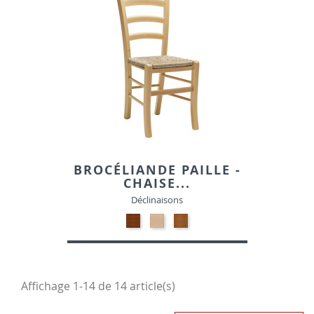
176
BROCÉLIANDE PAILLE -
CHAISE...
Déclinaisons
Bois
Bois
Bois
hêtre
hêtre
hêtre
teinté
naturel
teinté
merisier
100
chêne
161
moyen
Affichage 1-14 de 14 article(s)
176