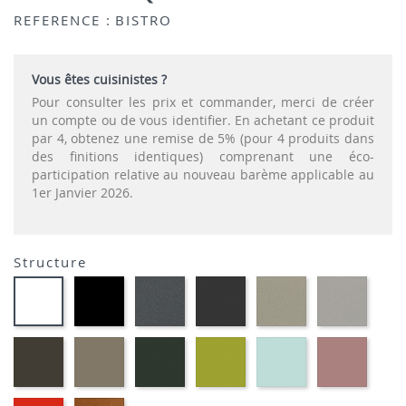
REFERENCE :
BISTRO
Vous êtes cuisinistes ?
Pour consulter les prix et commander, merci de créer
un compte ou de vous identifier. En achetant ce produit
par 4, obtenez une remise de 5% (pour 4 produits dans
des finitions identiques) comprenant une éco-
participation relative au nouveau barème applicable au
1er Janvier 2026.
Structure
EP01
EP72
EP79
EP75
EP12
EP91-
-
-
-
-
-
BLANC
NOIR
GRAPHITE
ANTHRACITE
IMITATION
IMITA
INOX
ALUMI
EP88
EP87
EP60
EP69
EP59
EP30
-
-
-
-
-
-
BRUN
TAUPE
VERT
VERT
BLEU
ROSE
MOUSSE
ANIS