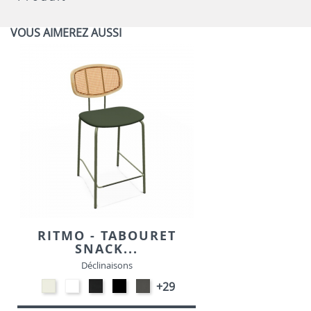
VOUS AIMEREZ AUSSI
RITMO - TABOURET
SNACK...
Déclinaisons
Blanc
EP91-
Noir
EP01
Gris
+29
M391
BLANC
M301
-
foncé