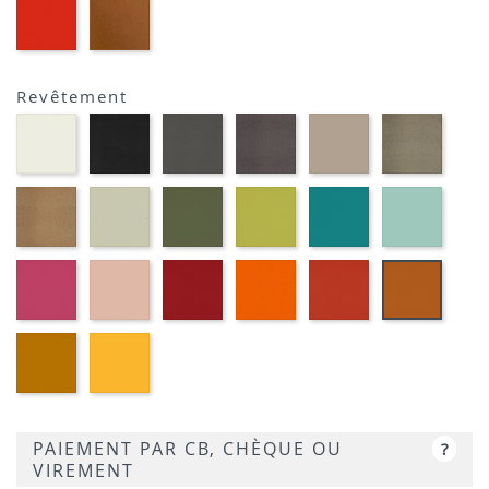
EP39
EP23
-
-
ROUGE
BRIQUE
Revêtement
Blanc
Noir
Gris
Marron
Terre
Platin
M391
M301
foncé
métallique
M382
M377
M372
M389
Or
Grège
Kaki
Pomme
Pétrole
Ciel
cuivré
M371
M360
M369
M350
M359
M314
Fuchsia
Vieux
Rouge
Orange
Corail
Cogna
M340
rose
M333
M320
M339
M384
M330
Moutarde
Jaune
M318
M310
PAIEMENT PAR CB, CHÈQUE OU
?
VIREMENT