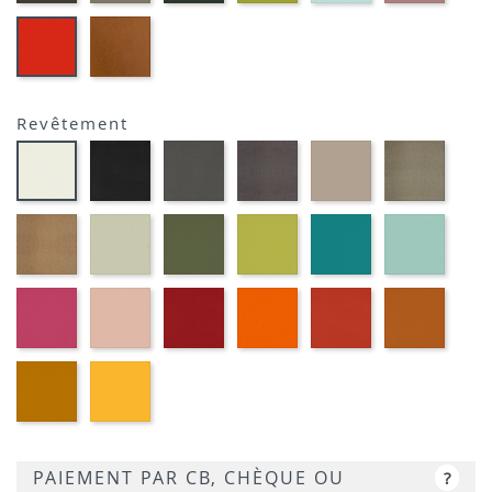
MOUSSE
ANIS
EP23
EP39
-
-
BRIQUE
ROUGE
Revêtement
Noir
Gris
Marron
Terre
Platin
Blanc
M301
foncé
métallique
M382
M377
M391
M372
M389
Or
Grège
Kaki
Pomme
Pétrole
Ciel
cuivré
M371
M360
M369
M350
M359
M314
Fuchsia
Vieux
Rouge
Orange
Corail
Cogna
M340
rose
M333
M320
M339
M384
M330
Moutarde
Jaune
M318
M310
PAIEMENT PAR CB, CHÈQUE OU
?