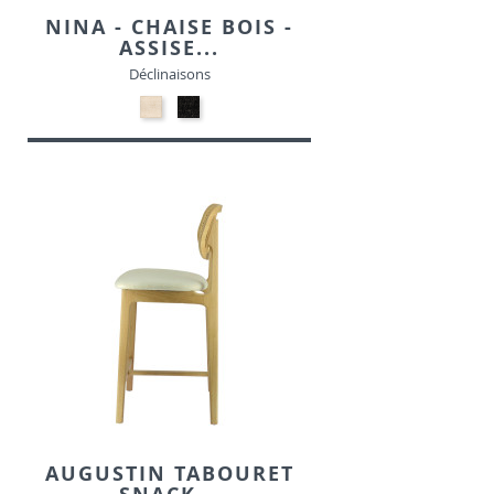
NINA - CHAISE BOIS -
ASSISE...
Déclinaisons
24-
24-
Beige
Noir
-
-
Tissu
Tissu
AUGUSTIN TABOURET