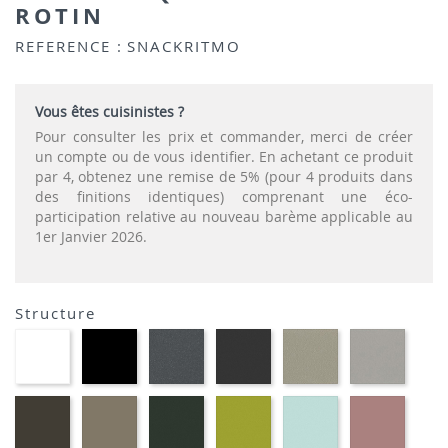
ROTIN
REFERENCE :
SNACKRITMO
Vous êtes cuisinistes ?
Pour consulter les prix et commander, merci de créer
un compte ou de vous identifier. En achetant ce produit
par 4, obtenez une remise de 5% (pour 4 produits dans
des finitions identiques) comprenant une éco-
participation relative au nouveau barème applicable au
1er Janvier 2026.
Structure
EP91-
EP01
EP72
EP79
EP75
EP12
BLANC
-
-
-
-
-
NOIR
GRAPHITE
ANTHRACITE
IMITATION
IMITA
INOX
ALUMI
EP88
EP87
EP60
EP69
EP59
EP30
-
-
-
-
-
-
BRUN
TAUPE
VERT
VERT
BLEU
ROSE