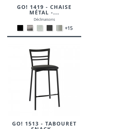
GO! 1419 - CHAISE
MÉTAL -...
Déclinaisons
Métal
CARBON
SONOR
MétaL
Métal
+15
noir
LOOK-
ALU-
gris
satiné
opaque
SIMILI
SIMILI
opaque
-
-
-
P95
P15
P16
GO! 1513 - TABOURET