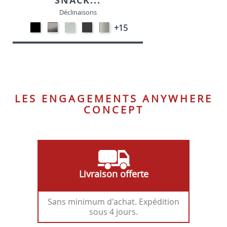
SNACK...
Déclinaisons
Métal
CARBON
SONOR
MétaL
Métal
+15
noir
LOOK-
ALU-
gris
satiné
opaque
SIMILI
SIMILI
opaque
-
-
-
P95
P15
P16
LES ENGAGEMENTS ANYWHERE
CONCEPT
Livraison offerte
Sans minimum d'achat. Expédition
sous 4 jours.