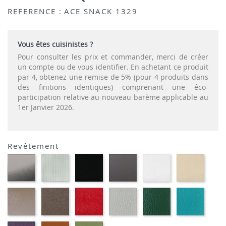
REFERENCE :
ACE SNACK 1329
Vous êtes cuisinistes ?
Pour consulter les prix et commander, merci de créer
un compte ou de vous identifier. En achetant ce produit
par 4, obtenez une remise de 5% (pour 4 produits dans
des finitions identiques) comprenant une éco-
participation relative au nouveau barème applicable au
1er Janvier 2026.
Revêtement
CARBON
SONOR
EKOS
EKOS
EKOS
EKOS
LOOK-
ALU-
NOIR-
GRIS-
BLANC-
NOISE
SIMILI
SIMILI
SIMILI
SIMILI
SIMILI
SIMILI
EKOS
MARRON
PLANET
FLUSKO
FLUSKO
01-
GREGE-
MEXICO-
ROUGE-
GRIS
VERT
FULSK
SIMILI
SIMILI
SIMILI
CLAIR-
BOUTEILLE-
TURQU
SIMILI
SIMILI
SIMILI