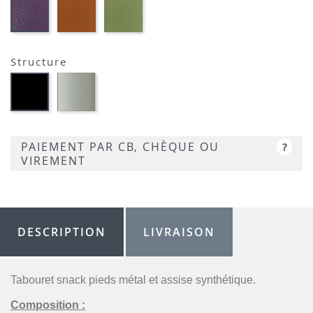
01-
01-
01-
FULSKO
FULSKO
FLUSKO
TERRACOTTA-
VERT
AUBERGINE-
SIMILI
CLAIR-
SIMILI
SIMILI
Structure
Métal
Métal
satiné
noir
-
opaque
P95
-
P15
PAIEMENT PAR CB, CHÈQUE OU
?
VIREMENT
DESCRIPTION
LIVRAISON
Tabouret snack pieds métal et assise synthétique.
Composition :