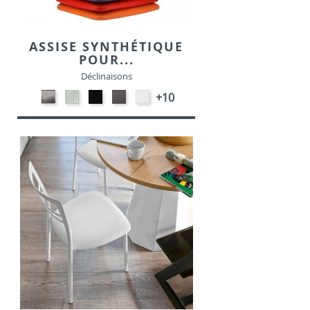
ASSISE SYNTHÉTIQUE
POUR...
Déclinaisons
CARBON
SONOR
EKOS
EKOS
EKOS
+10
LOOK-
ALU-
NOIR-
GRIS-
BLANC-
SIMILI
SIMILI
SIMILI
SIMILI
SIMILI