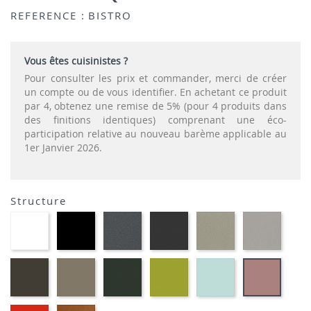
REFERENCE :
BISTRO
Vous êtes cuisinistes ?
Pour consulter les prix et commander, merci de créer
un compte ou de vous identifier. En achetant ce produit
par 4, obtenez une remise de 5% (pour 4 produits dans
des finitions identiques) comprenant une éco-
participation relative au nouveau barème applicable au
1er Janvier 2026.
Structure
EP91-
EP01
EP72
EP79
EP75
EP12
BLANC
-
-
-
-
-
NOIR
GRAPHITE
ANTHRACITE
IMITATION
IMITA
INOX
ALUMI
EP88
EP87
EP60
EP69
EP59
EP30
-
-
-
-
-
-
BRUN
TAUPE
VERT
VERT
BLEU
ROSE
MOUSSE
ANIS