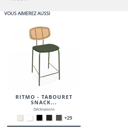
VOUS AIMEREZ AUSSI
RITMO - TABOURET
SNACK...
Déclinaisons
Blanc
EP91-
EP01
Noir
Gris
+29
M391
BLANC
-
M301
foncé