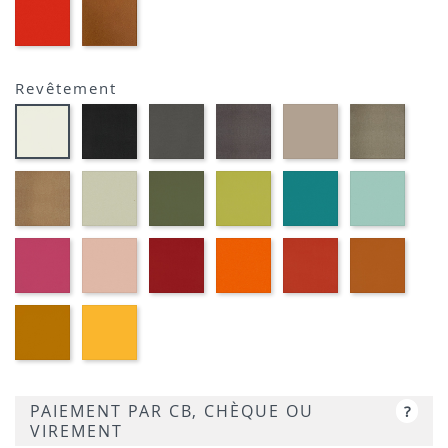
EP39
EP23
-
-
ROUGE
BRIQUE
Revêtement
Noir
Gris
Marron
Terre
Platin
Blanc
M301
foncé
métallique
M382
M377
M391
M372
M389
Or
Grège
Kaki
Pomme
Pétrole
Ciel
cuivré
M371
M360
M369
M350
M359
M314
Fuchsia
Vieux
Rouge
Orange
Corail
Cogna
M340
rose
M333
M320
M339
M384
M330
Moutarde
Jaune
M318
M310
PAIEMENT PAR CB, CHÈQUE OU
?
VIREMENT