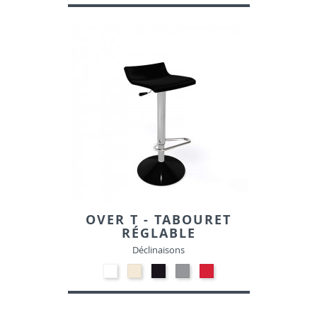
Blanc
Beige
Noir
Gris
Rouge
00
01
10
clair
06
14
OVER T - TABOURET
RÉGLABLE
Déclinaisons
Polypropylène
Polypropylène
Polypropylène
Polypropylène
Polypropylène
-
-
-
-
-
Blanc
Beige
Noir
Gris
Rouge
00
01
10
clair
06