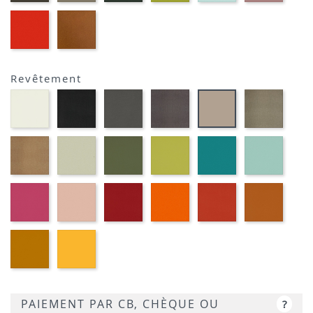
MOUSSE
ANIS
EP39
EP23
-
-
ROUGE
BRIQUE
Revêtement
Blanc
Noir
Gris
Marron
Platin
Terre
M391
M301
foncé
métallique
M377
M382
M372
M389
Or
Grège
Kaki
Pomme
Pétrole
Ciel
cuivré
M371
M360
M369
M350
M359
M314
Fuchsia
Vieux
Rouge
Orange
Corail
Cogna
M340
rose
M333
M320
M339
M384
M330
Moutarde
Jaune
M318
M310
PAIEMENT PAR CB, CHÈQUE OU
?