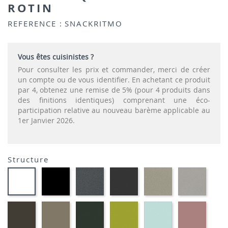
ROTIN
REFERENCE :
SNACKRITMO
Vous êtes cuisinistes ?
Pour consulter les prix et commander, merci de créer
un compte ou de vous identifier. En achetant ce produit
par 4, obtenez une remise de 5% (pour 4 produits dans
des finitions identiques) comprenant une éco-
participation relative au nouveau barème applicable au
1er Janvier 2026.
Structure
EP01
EP72
EP79
EP75
EP12
EP91-
-
-
-
-
-
BLANC
NOIR
GRAPHITE
ANTHRACITE
IMITATION
IMITA
INOX
ALUMI
EP88
EP87
EP60
EP69
EP59
EP30
-
-
-
-
-
-
BRUN
TAUPE
VERT
VERT
BLEU
ROSE