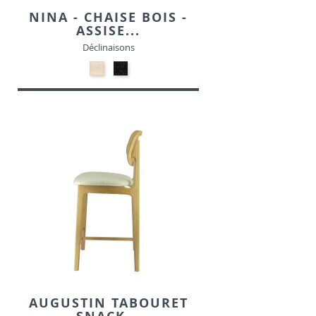
NINA - CHAISE BOIS -
ASSISE...
Déclinaisons
24-
24-
Beige
Noir
-
-
Tissu
Tissu
AUGUSTIN TABOURET