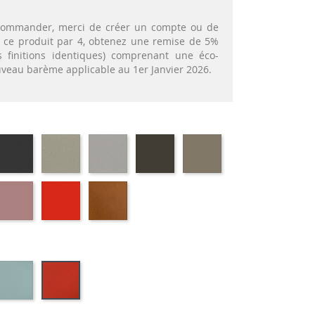
t commander, merci de créer un compte ou de
nt ce produit par 4, obtenez une remise de 5%
 finitions identiques) comprenant une éco-
ouveau barème applicable au 1er Janvier 2026.
72
EP79
EP75
EP12
EP88
EP87
-
-
-
-
-
APHITE
ANTHRACITE
IMITATION
IMITATION
BRUN
TAUPE
INOX
ALUMINIUM
59
EP30
EP39
EP23
-
-
-
EU
ROSE
ROUGE
BRIQUE
t
Bleu
Rouge
s
HP59
HP39
69