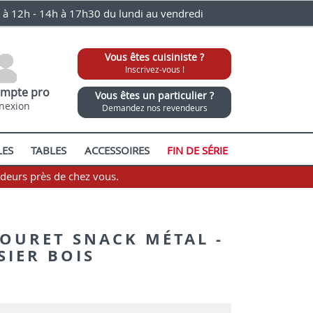
0 à 12h - 14h à 17h30 du lundi au vendredi
Vous êtes cuisiniste ?
Inscrivez-vous !
mpte pro
Vous êtes un particulier ?
nexion
Demandez nos revendeurs
LES
TABLES
ACCESSOIRES
FIN DE SÉRIE
ndeurs près de chez vous.
BOURET SNACK MÉTAL -
SIER BOIS