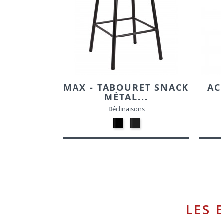
MAX - TABOURET SNACK
AC
MÉTAL...
Déclinaisons
Métal
Métal
-
-
Noir
Gris
dépoli
métal
LES