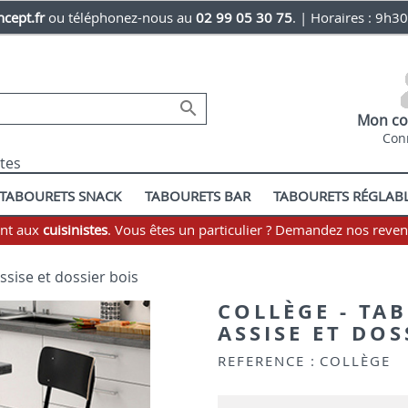
cept.fr
ou téléphonez-nous au
02 99 05 30 75
. | Horaires : 9h3

Mon co
Con
stes
TABOURETS SNACK
TABOURETS BAR
TABOURETS RÉGLAB
ent aux
cuisinistes
. Vous êtes un particulier ? Demandez nos reve
ssise et dossier bois
COLLÈGE - TA
ASSISE ET DOS
REFERENCE :
COLLÈGE