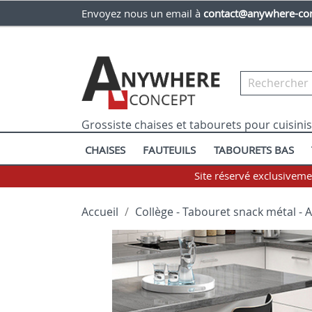
Envoyez nous un email à
contact@anywhere-con
Grossiste chaises et tabourets pour cuisini
CHAISES
FAUTEUILS
TABOURETS BAS
Site réservé exclusivem
Accueil
Collège - Tabouret snack métal - A