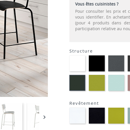
Vous êtes cuisinistes ?
Pour consulter les prix e
vous identifier. En acheta
(pour 4 produits dans des
participation relative au n
Structure
EP91-
EP01
EP
BLANC
-
-
NOIR
GR
EP69
EP
EP60
-
-
-
VERT
BL
VERT
ANIS
MOUSSE
Revêtement
Blanc
Noir
Ver
HP90
HP00
ani

HP