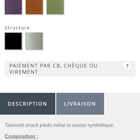
01-
01-
01-
FLUSKO
FULSKO
FULSKO
AUBERGINE-
TERRACOTTA-
VERT
SIMILI
SIMILI
CLAIR-
SIMILI
Structure
Métal
Métal
satiné
noir
-
opaque
P95
-
P15
PAIEMENT PAR CB, CHÈQUE OU
?
VIREMENT
DESCRIPTION
LIVRAISON
Tabouret snack pieds métal et assise synthétique.
Composition :