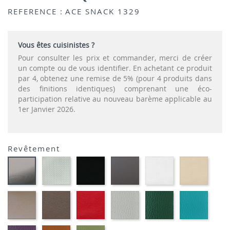
REFERENCE :
ACE SNACK 1329
Vous êtes cuisinistes ?
Pour consulter les prix et commander, merci de créer
un compte ou de vous identifier. En achetant ce produit
par 4, obtenez une remise de 5% (pour 4 produits dans
des finitions identiques) comprenant une éco-
participation relative au nouveau barème applicable au
1er Janvier 2026.
Revêtement
SONOR
EKOS
EKOS
EKOS
EKOS
CARBON
ALU-
NOIR-
GRIS-
BLANC-
NOISE
LOOK-
SIMILI
SIMILI
SIMILI
SIMILI
SIMILI
SIMILI
EKOS
MARRON
PLANET
FLUSKO
FLUSKO
01-
GREGE-
MEXICO-
ROUGE-
GRIS
VERT
FULSK
SIMILI
SIMILI
SIMILI
CLAIR-
BOUTEILLE-
TURQU
SIMILI
SIMILI
SIMILI