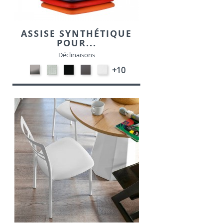
ASSISE SYNTHÉTIQUE
POUR...
Déclinaisons
CARBON
SONOR
EKOS
EKOS
EKOS
+10
LOOK-
ALU-
NOIR-
GRIS-
BLANC-
SIMILI
SIMILI
SIMILI
SIMILI
SIMILI