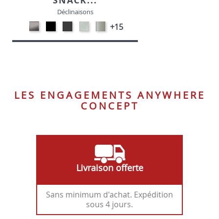
SNACK...
Déclinaisons
CARBON
Métal
MétaL
SONOR
Métal
+15
LOOK-
noir
gris
ALU-
satiné
SIMILI
opaque
opaque
SIMILI
-
-
-
P95
P15
P16
LES ENGAGEMENTS ANYWHERE
CONCEPT
Livraison offerte
Sans minimum d'achat. Expédition
sous 4 jours.