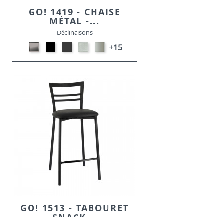
GO! 1419 - CHAISE
MÉTAL -...
Déclinaisons
CARBON
Métal
MétaL
SONOR
Métal
+15
LOOK-
noir
gris
ALU-
satiné
SIMILI
opaque
opaque
SIMILI
-
-
-
P95
P15
P16
GO! 1513 - TABOURET