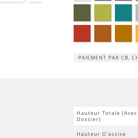
Kaki
Pomme
Pét
M360
M369
M3
Corail
Cognac
Mo
M339
M384
M3
PAIEMENT PAR CB, 
Hauteur Totale (avec
Dossier)
Hauteur D'assise