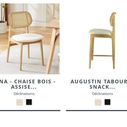
NA - CHAISE BOIS -
AUGUSTIN TABOUR
ASSISE...
SNACK...
Déclinaisons
Déclinaisons
24-
24-
24-
24-
Beige
Noir
Beige
Noir
-
-
-
-
Tissu
Tissu
Tissu
Tissu