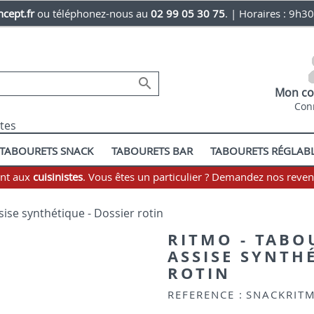
cept.fr
ou téléphonez-nous au
02 99 05 30 75
. | Horaires : 9h3

Mon co
Con
stes
TABOURETS SNACK
TABOURETS BAR
TABOURETS RÉGLAB
ent aux
cuisinistes
. Vous êtes un particulier ? Demandez nos reve
sise synthétique - Dossier rotin
RITMO - TABO
ASSISE SYNTH
ROTIN
REFERENCE :
SNACKRIT