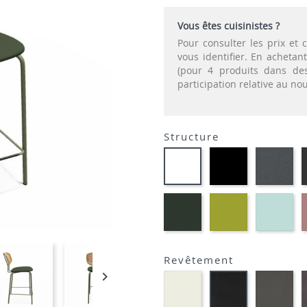
Vous êtes cuisinistes ?
Pour consulter les prix e
vous identifier. En acheta
(pour 4 produits dans des
participation relative au n
Structure
EP01
EP
EP91-
-
-
BLANC
NOIR
GR
EP60
EP69
EP
-
-
-
VERT
VERT
BL
MOUSSE
ANIS
Revêtement

Blanc
Gri
Noir
M391
fo
M301
M3