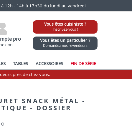
0 à 12h - 14h à 17h30 du lundi au vendredi
Vous êtes cuisiniste ?
Inscrivez-vous !
mpte pro
Vous êtes un particulier ?
nexion
Demandez nos revendeurs
LES
TABLES
ACCESSOIRES
FIN DE SÉRIE
ndeurs près de chez vous.
URET SNACK MÉTAL -
ÉTIQUE - DOSSIER
MO