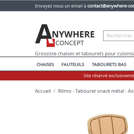
Envoyez nous un email à
contact@anywhere-con
Grossiste chaises et tabourets pour cuisini
CHAISES
FAUTEUILS
TABOURETS BAS
Site réservé exclusivem
Accueil
Ritmo - Tabouret snack métal - As