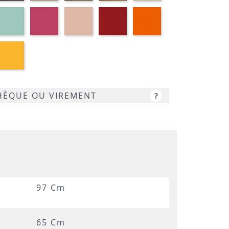
role
Ciel
Fuchsia
Vieux
Rouge
Orange
50
M359
M340
rose
M333
M320
M330
utarde
Jaune
18
M310
CHÈQUE OU VIREMENT
?
97 Cm
65 Cm