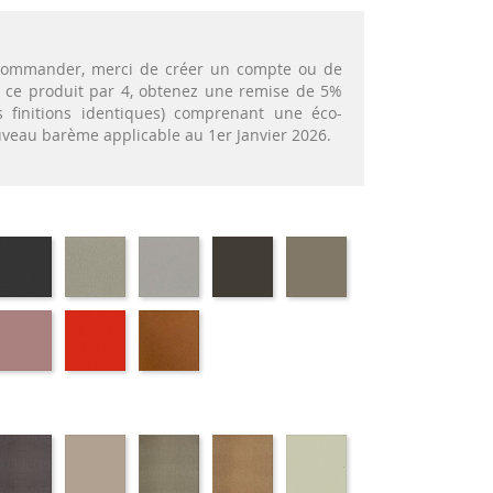
t commander, merci de créer un compte ou de
nt ce produit par 4, obtenez une remise de 5%
 finitions identiques) comprenant une éco-
ouveau barème applicable au 1er Janvier 2026.
72
EP79
EP75
EP12
EP88
EP87
-
-
-
-
-
APHITE
ANTHRACITE
IMITATION
IMITATION
BRUN
TAUPE
INOX
ALUMINIUM
59
EP30
EP39
EP23
-
-
-
EU
ROSE
ROUGE
BRIQUE
s
Marron
Terre
Platine
Or
Grège
ncé
métallique
M382
M377
cuivré
M371
72
M389
M314