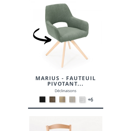
MARIUS - FAUTEUIL
PIVOTANT...
Déclinaisons
Noir
Smoked
Naturel
Blanchi
REBEL-
+6
E018
E016
E017
E03
CREAM
Chêne
chêne
chêne
chêne
9712