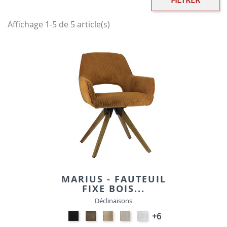
FILTRER
Affichage 1-5 de 5 article(s)
MARIUS - FAUTEUIL
FIXE BOIS...
Déclinaisons
Noir
Smoked
Naturel
Blanchi
REBEL-
+6
E018
E016
E017
E03
CREAM