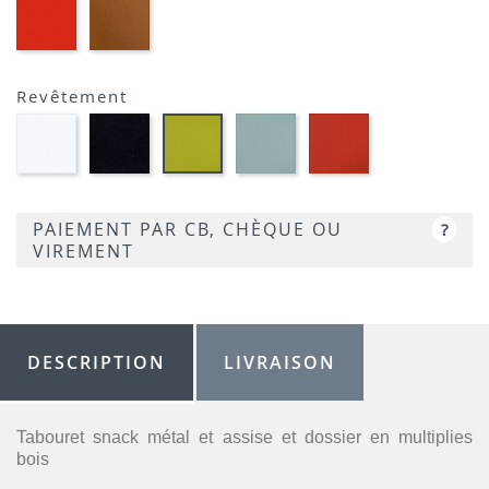
EP39
EP23
-
-
ROUGE
BRIQUE
Revêtement
Blanc
Noir
Bleu
Rouge
Vert
HP90
HP00
HP59
HP39
anis
HP69
PAIEMENT PAR CB, CHÈQUE OU
?
VIREMENT
DESCRIPTION
LIVRAISON
Tabouret snack métal et assise et dossier en multiplies
bois