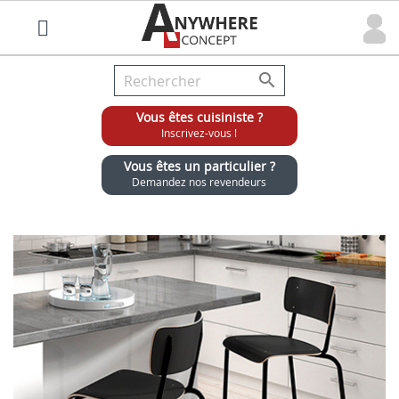

Vous êtes cuisiniste ?
Inscrivez-vous !
Vous êtes un particulier ?
Demandez nos revendeurs
Grossiste chaises et tabourets pour cuisinistes