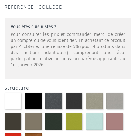
REFERENCE :
COLLÈGE
Vous êtes cuisinistes ?
Pour consulter les prix et commander, merci de créer
un compte ou de vous identifier. En achetant ce produit
par 4, obtenez une remise de 5% (pour 4 produits dans
des finitions identiques) comprenant une éco-
participation relative au nouveau barème applicable au
1er Janvier 2026.
Structure
EP01
EP72
EP79
EP75
EP12
EP91-
-
-
-
-
-
BLANC
NOIR
GRAPHITE
ANTHRACITE
IMITATION
IMITA
INOX
ALUMI
EP88
EP87
EP60
EP69
EP59
EP30
-
-
-
-
-
-
BRUN
TAUPE
VERT
VERT
BLEU
ROSE
MOUSSE
ANIS