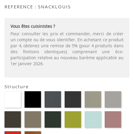
REFERENCE :
SNACKLOUIS
Vous êtes cuisinistes ?
Pour consulter les prix et commander, merci de créer
un compte ou de vous identifier. En achetant ce produit
par 4, obtenez une remise de 5% (pour 4 produits dans
des finitions identiques) comprenant une éco-
participation relative au nouveau barème applicable au
1er Janvier 2026.
Structure
EP91-
EP01
EP72
EP79
EP75
EP12
BLANC
-
-
-
-
-
NOIR
GRAPHITE
ANTHRACITE
IMITATION
IMITA
INOX
ALUMI
EP88
EP87
EP60
EP69
EP59
EP30
-
-
-
-
-
-
BRUN
TAUPE
VERT
VERT
BLEU
ROSE
MOUSSE
ANIS