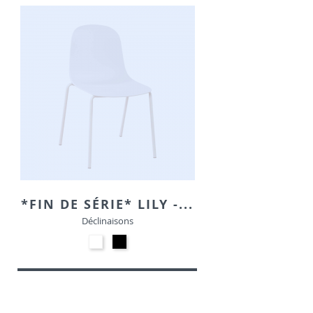
BLANC
CRAIE
*FIN DE SÉRIE* LILY -...
Déclinaisons
Blanc
Noir
50007
7188