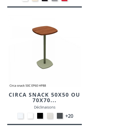
-
-
-
-
-
Blanc
Beige
Noir
Gris
Rouge
00
01
10
clair
06
14
CIRCA SNACK 50X50 OU
70X70...
Déclinaisons
STRATIFIE
EP91-
EP01
STRATIFIE
EP72
+20
HP90
BLANC
-
HP93
-
-
NOIR
-
GRAPHITE