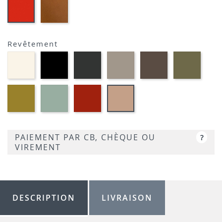
EP23
EP39
-
-
BRIQUE
ROUGE
Revêtement
Blanc
Noir
Anthracite
Gris
Brun
Kaki
-
-
-
-
-
-
PP91
PP01
PP72
PP71
PP88
PP60
Pomme
Bleu
Rouge
Vieux
-
-
-
rose
PP69
PP59
PP39
-
PP30
PAIEMENT PAR CB, CHÈQUE OU
?
VIREMENT
DESCRIPTION
LIVRAISON