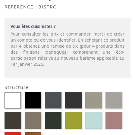
REFERENCE :
BISTRO
Vous êtes cuisinistes ?
Pour consulter les prix et commander, merci de créer
un compte ou de vous identifier. En achetant ce produit
par 4, obtenez une remise de 5% (pour 4 produits dans
des finitions identiques) comprenant une éco-
participation relative au nouveau barème applicable au
1er Janvier 2026.
Structure
EP01
EP72
EP79
EP75
EP12
EP91-
-
-
-
-
-
BLANC
NOIR
GRAPHITE
ANTHRACITE
IMITATION
IMITA
INOX
ALUMI
EP88
EP87
EP60
EP69
EP59
EP30
-
-
-
-
-
-
BRUN
TAUPE
VERT
VERT
BLEU
ROSE
MOUSSE
ANIS