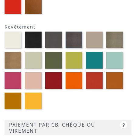
EP39
EP23
-
-
ROUGE
BRIQUE
Revêtement
Blanc
Noir
Gris
Terre
Platin
Marron
M391
M301
foncé
M382
M377
métallique
M372
M389
Or
Grège
Kaki
Pomme
Pétrole
Ciel
cuivré
M371
M360
M369
M350
M359
M314
Fuchsia
Vieux
Rouge
Orange
Corail
Cogna
M340
rose
M333
M320
M339
M384
M330
Moutarde
Jaune
M318
M310
PAIEMENT PAR CB, CHÈQUE OU
?
VIREMENT