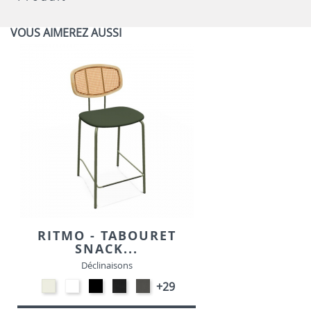
VOUS AIMEREZ AUSSI
RITMO - TABOURET
SNACK...
Déclinaisons
Blanc
EP91-
EP01
Noir
Gris
+29
M391
BLANC
-
M301
foncé