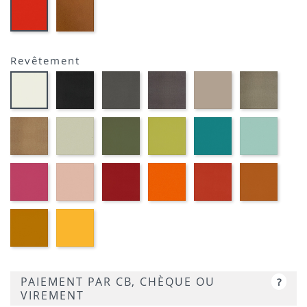
EP23
EP39
-
-
BRIQUE
ROUGE
Revêtement
Noir
Gris
Marron
Terre
Platin
Blanc
M301
foncé
métallique
M382
M377
M391
M372
M389
Or
Grège
Kaki
Pomme
Pétrole
Ciel
cuivré
M371
M360
M369
M350
M359
M314
Fuchsia
Vieux
Rouge
Orange
Corail
Cogna
M340
rose
M333
M320
M339
M384
M330
Moutarde
Jaune
M318
M310
PAIEMENT PAR CB, CHÈQUE OU
?
VIREMENT