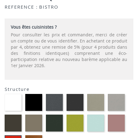
REFERENCE :
BISTRO
Vous êtes cuisinistes ?
Pour consulter les prix et commander, merci de créer
un compte ou de vous identifier. En achetant ce produit
par 4, obtenez une remise de 5% (pour 4 produits dans
des finitions identiques) comprenant une éco-
participation relative au nouveau barème applicable au
1er Janvier 2026.
Structure
EP91-
EP01
EP72
EP79
EP75
EP12
BLANC
-
-
-
-
-
NOIR
GRAPHITE
ANTHRACITE
IMITATION
IMITA
INOX
ALUMI
EP88
EP87
EP60
EP69
EP59
EP30
-
-
-
-
-
-
BRUN
TAUPE
VERT
VERT
BLEU
ROSE
MOUSSE
ANIS