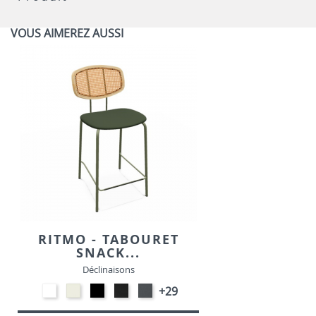
VOUS AIMEREZ AUSSI
RITMO - TABOURET
SNACK...
Déclinaisons
EP91-
Blanc
EP01
Noir
EP72
+29
BLANC
M391
-
M301
-