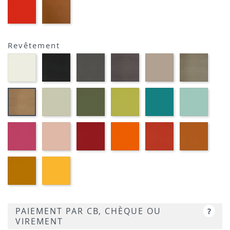
EP39
EP23
-
-
ROUGE
BRIQUE
Revêtement
Blanc
Noir
Gris
Marron
Terre
Platin
M391
M301
foncé
métallique
M382
M377
M372
M389
Grège
Kaki
Pomme
Pétrole
Ciel
Or
M371
M360
M369
M350
M359
cuivré
M314
Fuchsia
Vieux
Rouge
Orange
Corail
Cogna
M340
rose
M333
M320
M339
M384
M330
Moutarde
Jaune
M318
M310
PAIEMENT PAR CB, CHÈQUE OU
?
VIREMENT