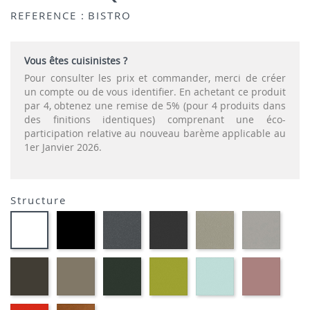
REFERENCE :
BISTRO
Vous êtes cuisinistes ?
Pour consulter les prix et commander, merci de créer
un compte ou de vous identifier. En achetant ce produit
par 4, obtenez une remise de 5% (pour 4 produits dans
des finitions identiques) comprenant une éco-
participation relative au nouveau barème applicable au
1er Janvier 2026.
Structure
EP01
EP72
EP79
EP75
EP12
EP91-
-
-
-
-
-
BLANC
NOIR
GRAPHITE
ANTHRACITE
IMITATION
IMITA
INOX
ALUMI
EP88
EP87
EP60
EP69
EP59
EP30
-
-
-
-
-
-
BRUN
TAUPE
VERT
VERT
BLEU
ROSE
MOUSSE
ANIS