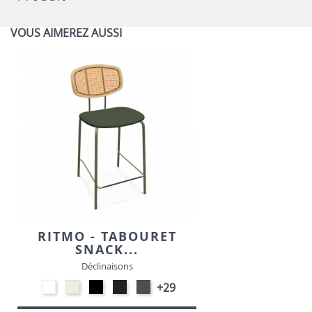
VOUS AIMEREZ AUSSI
RITMO - TABOURET
SNACK...
Déclinaisons
EP91-
Blanc
EP01
Noir
EP72
+29
BLANC
M391
-
M301
-