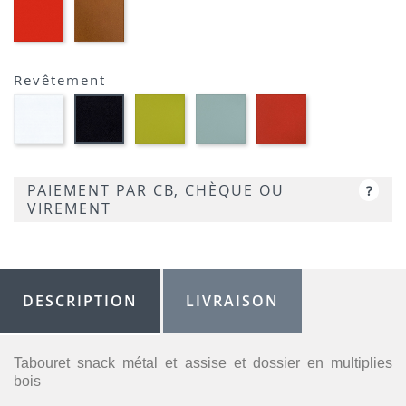
EP39
EP23
-
-
ROUGE
BRIQUE
Revêtement
Blanc
Vert
Bleu
Rouge
Noir
HP90
anis
HP59
HP39
HP00
HP69
PAIEMENT PAR CB, CHÈQUE OU
?
VIREMENT
DESCRIPTION
LIVRAISON
Tabouret snack métal et assise et dossier en multiplies
bois