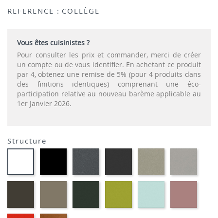
REFERENCE :
COLLÈGE
Vous êtes cuisinistes ?
Pour consulter les prix et commander, merci de créer
un compte ou de vous identifier. En achetant ce produit
par 4, obtenez une remise de 5% (pour 4 produits dans
des finitions identiques) comprenant une éco-
participation relative au nouveau barème applicable au
1er Janvier 2026.
Structure
EP01
EP72
EP79
EP75
EP12
EP91-
-
-
-
-
-
BLANC
NOIR
GRAPHITE
ANTHRACITE
IMITATION
IMITA
INOX
ALUMI
EP88
EP87
EP60
EP69
EP59
EP30
-
-
-
-
-
-
BRUN
TAUPE
VERT
VERT
BLEU
ROSE
MOUSSE
ANIS