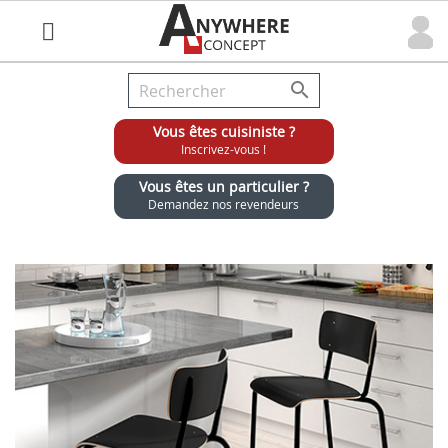

Vous êtes cuisiniste ?
Inscrivez-vous !
Vous êtes un particulier ?
Demandez nos revendeurs
Grossiste chaises et tabourets pour cuisinistes