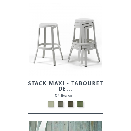
SIMILI
SIMILI
STACK MAXI - TABOURET
DE...
Déclinaisons
Polypropylène
Polypropylène
Polypropylène
Polypropylène
régénéré
régénéré
régénéré
régénéré
-
-
-
-
Blanc
Basalte
Terre
Cactus