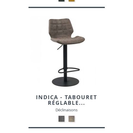
TISSU
TISSU
INDICA - TABOURET
RÉGLABLE...
Déclinaisons
NOIR
GRIS
MAT
MAT
PATINE-
PATINE-