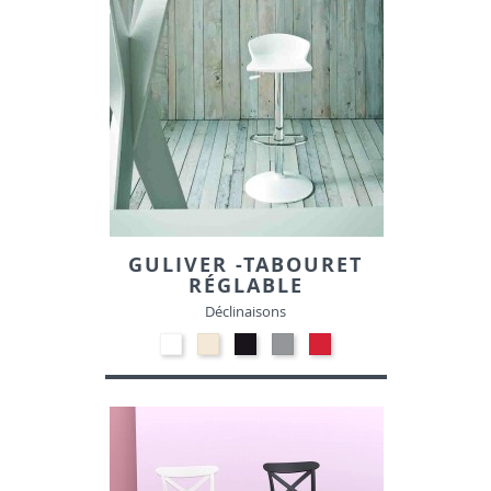
GULIVER -TABOURET
RÉGLABLE
Déclinaisons
Polypropylène
Polypropylène
Polypropylène
Polypropylène
Polypropylène
-
-
-
-
-
Blanc
Beige
Noir
Gris
Rouge
00
01
10
clair
06
14