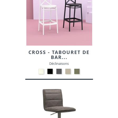
CROSS - TABOURET DE
BAR...
Déclinaisons
Polypropylène
Polypropylène
Polypropylène
Polypropylène
Polypropylène
-
-
-
-
-
Blanc
Noir
Gris
Taupe
Vert
foncé
Olive