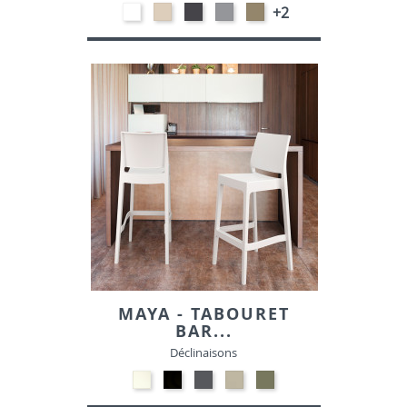
Polypropylène
Polypropylène
Polypropylène
Polypropylène
Polypropylène
+2
-
-
-
-
-
Blanc
Sable
Gris
Gris
Taupe
00
54
foncé
clair
52
21
14
MAYA - TABOURET
BAR...
Déclinaisons
Polypropylène
Polypropylène
Polypropylène
Polypropylène
Polypropylène
-
-
-
-
-