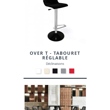
OVER T - TABOURET
RÉGLABLE
Déclinaisons
Polypropylène
Polypropylène
Polypropylène
Polypropylène
Polypropylène
-
-
-
-
-
Blanc
Beige
Noir
Gris
Rouge
00
01
10
clair
06
14