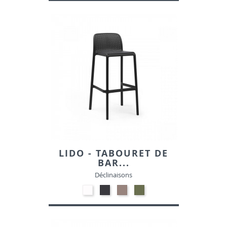
Blanc
Noir
Gris
Taupe
Vert
foncé
Olive
LIDO - TABOURET DE
BAR...
Déclinaisons
Polypropylène
Polypropylène
Polypropylène
Polypropylène
-
-
-
-
Blanc
Anthracite
Taupe
Vert
Agave