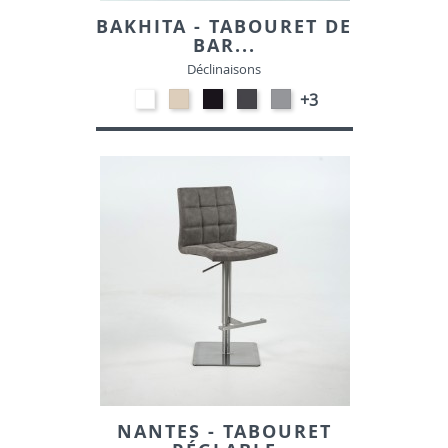
BAKHITA - TABOURET DE
BAR...
Déclinaisons
Polypropylène
Polypropylène
Polypropylène
Polypropylène
Polypropylène
+3
-
-
-
-
-
Blanc
Sable
Noir
Gris
Gris
00
54
10
foncé
clair
21
14
NANTES - TABOURET