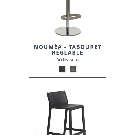
NOUMÉA - TABOURET
RÉGLABLE
Déclinaisons
05-
05-
NOIR
GRIS
TACHETE-
TACHETE-
SIMILI
SIMILI