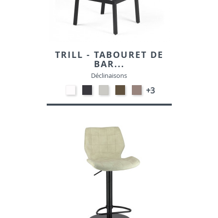
TRILL - TABOURET DE
BAR...
Déclinaisons
Polypropylène
Polypropylène
Polypropylène
Polypropylène
Polypropylène
+3
-
-
-
-
-
Blanc
Anthracite
Gris
Tabac
Taupe
clair