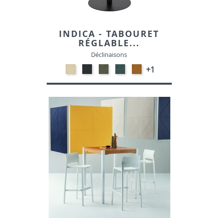
INDICA - TABOURET
RÉGLABLE...
Déclinaisons
NATURAL-
ANTHRACITE-
VERT
PETROL-
GOLD
+1
VELOURS
VELOURS
HUNTER-
VELOURS
-
VELOURS
VELOURS