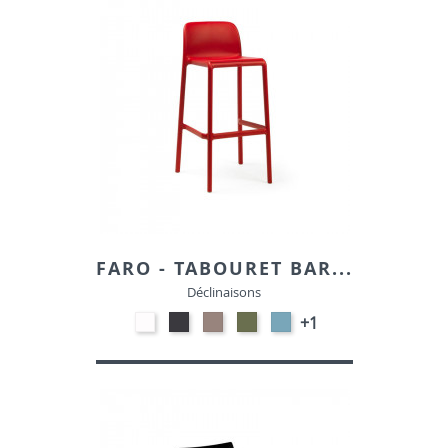
FARO - TABOURET BAR...
Déclinaisons
Polypropylène
Polypropylène
Polypropylène
Polypropylène
Polypropylène
+1
-
-
-
-
-
Blanc
Anthracite
Taupe
Vert
Bleu
Agave