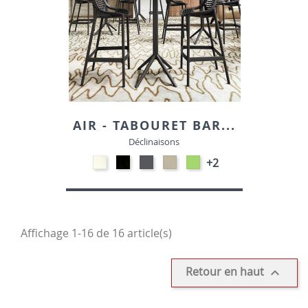
AIR - TABOURET BAR...
Déclinaisons
Polypropylène
Polypropylène
Polypropylène
Polypropylène
Polypropylène
+2
-
-
-
-
-
Blanc
Noir
Gris
Taupe
Vert
foncé
tropical
Affichage 1-16 de 16 article(s)
Retour en haut
