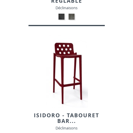
RÉGLABLE
Déclinaisons
05-
05-
NOIR
GRIS
TACHETE-
TACHETE-
SIMILI
SIMILI
ISIDORO - TABOURET
BAR...
Déclinaisons