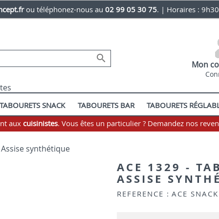
cept.fr
ou téléphonez-nous au
02 99 05 30 75
. | Horaires : 9h3

Mon co
Con
stes
TABOURETS SNACK
TABOURETS BAR
TABOURETS RÉGLAB
ent aux
cuisinistes
. Vous êtes un particulier ? Demandez nos reve
 Assise synthétique
ACE 1329 - T
ASSISE SYNTH
REFERENCE :
ACE SNACK