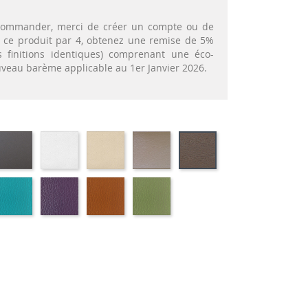
t commander, merci de créer un compte ou de
nt ce produit par 4, obtenez une remise de 5%
 finitions identiques) comprenant une éco-
ouveau barème applicable au 1er Janvier 2026.
OS
EKOS
EKOS
EKOS
EKOS
MARRON
IR-
GRIS-
BLANC-
NOISETTE-
GREGE-
MEXICO-
ILI
SIMILI
SIMILI
SIMILI
SIMILI
SIMILI
USKO
01-
01-
01-
01-
RT
FULSKO
FLUSKO
FULSKO
FULSKO
UTEILLE-
TURQUOISE-
AUBERGINE-
TERRACOTTA-
VERT
ILI
SIMILI
SIMILI
SIMILI
CLAIR-
SIMILI