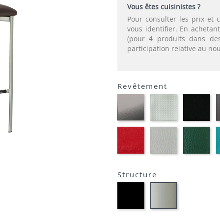
Vous êtes cuisinistes ?
Pour consulter les prix e
vous identifier. En acheta
(pour 4 produits dans des
participation relative au n
Revêtement
CARBON
SONOR
EK
LOOK-
ALU-
NO
SIMILI
SIMILI
SIM
PLANET
FLUSKO
FL
ROUGE-
GRIS
VE
SIMILI
CLAIR-
BO
SIMILI
SIM
Structure
Métal
Métal
noir
satiné
opaque
-
-
P95