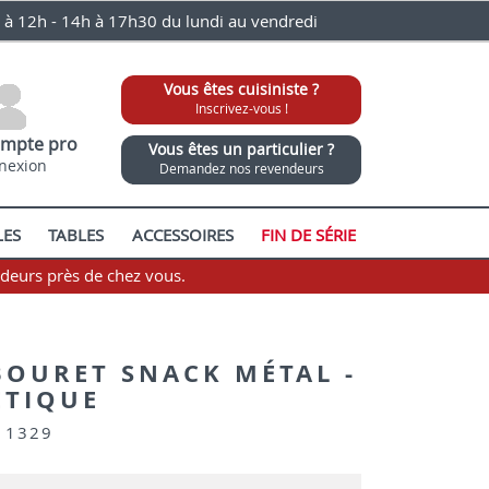
0 à 12h - 14h à 17h30 du lundi au vendredi
Vous êtes cuisiniste ?
Inscrivez-vous !
mpte pro
Vous êtes un particulier ?
nexion
Demandez nos revendeurs
LES
TABLES
ACCESSOIRES
FIN DE SÉRIE
ndeurs près de chez vous.
ABOURET SNACK MÉTAL -
ÉTIQUE
 1329