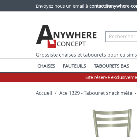
Envoyez nous un email à
contact@anywhere-con
Grossiste chaises et tabourets pour cuisini
CHAISES
FAUTEUILS
TABOURETS BAS
Site réservé exclusivem
Accueil
Ace 1329 - Tabouret snack métal -