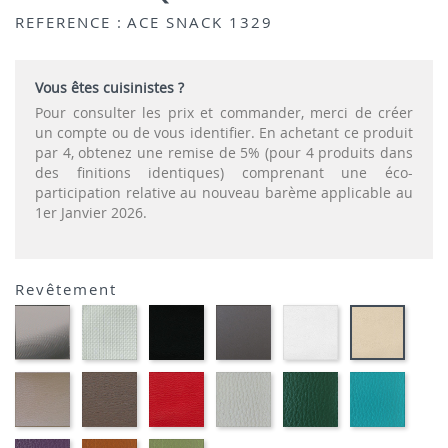
REFERENCE :
ACE SNACK 1329
Vous êtes cuisinistes ?
Pour consulter les prix et commander, merci de créer
un compte ou de vous identifier. En achetant ce produit
par 4, obtenez une remise de 5% (pour 4 produits dans
des finitions identiques) comprenant une éco-
participation relative au nouveau barème applicable au
1er Janvier 2026.
Revêtement
CARBON
SONOR
EKOS
EKOS
EKOS
EKOS
LOOK-
ALU-
NOIR-
GRIS-
BLANC-
NOISE
SIMILI
SIMILI
SIMILI
SIMILI
SIMILI
SIMILI
EKOS
MARRON
PLANET
FLUSKO
FLUSKO
01-
GREGE-
MEXICO-
ROUGE-
GRIS
VERT
FULSK
SIMILI
SIMILI
SIMILI
CLAIR-
BOUTEILLE-
TURQU
SIMILI
SIMILI
SIMILI