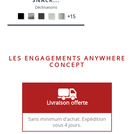
SNACK...
Déclinaisons
Métal
CARBON
MétaL
SONOR
Métal
+15
noir
LOOK-
gris
ALU-
satiné
opaque
SIMILI
opaque
SIMILI
-
-
-
P95
P15
P16
LES ENGAGEMENTS ANYWHERE
CONCEPT
Livraison offerte
Sans minimum d'achat. Expédition
sous 4 jours.