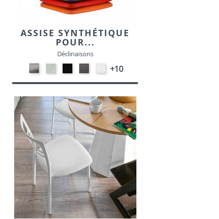
ASSISE SYNTHÉTIQUE
POUR...
Déclinaisons
CARBON
SONOR
EKOS
EKOS
EKOS
+10
LOOK-
ALU-
NOIR-
GRIS-
BLANC-
SIMILI
SIMILI
SIMILI
SIMILI
SIMILI