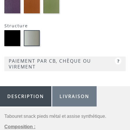
01-
01-
01-
FLUSKO
FULSKO
FULSKO
AUBERGINE-
TERRACOTTA-
VERT
SIMILI
SIMILI
CLAIR-
SIMILI
Structure
Métal
Métal
noir
satiné
opaque
-
-
P95
P15
PAIEMENT PAR CB, CHÈQUE OU
?
VIREMENT
DESCRIPTION
LIVRAISON
Tabouret snack pieds métal et assise synthétique.
Composition :