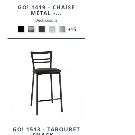
GO! 1419 - CHAISE
MÉTAL -...
Déclinaisons
Métal
CARBON
MétaL
SONOR
Métal
+15
noir
LOOK-
gris
ALU-
satiné
opaque
SIMILI
opaque
SIMILI
-
-
-
P95
P15
P16
GO! 1513 - TABOURET