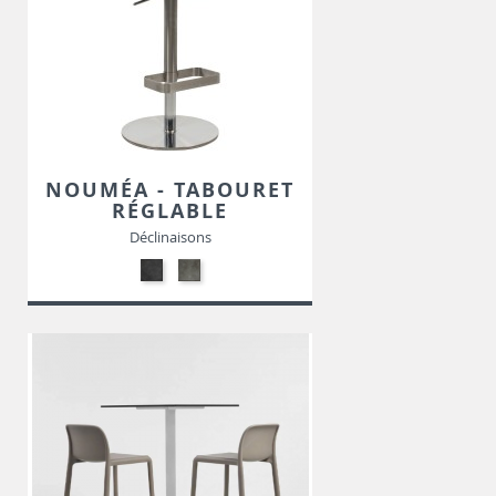
NOUMÉA - TABOURET
RÉGLABLE
Déclinaisons
05-
05-
NOIR
GRIS
TACHETE-
TACHETE-
SIMILI
SIMILI