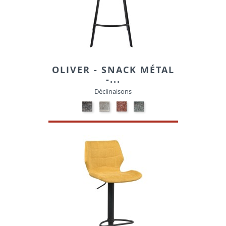
OLIVER - SNACK MÉTAL
-...
Déclinaisons
27-
27-
27-
27-
Gris
Beige
Brique
Tilleul
L11
L23
L56
L71
-
-
-
-
Tissu
Tissu
Tissu
Tissu