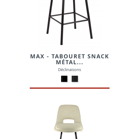
MAX - TABOURET SNACK
MÉTAL...
Déclinaisons
Métal
Métal
-
-
Noir
Gris
dépoli
métal