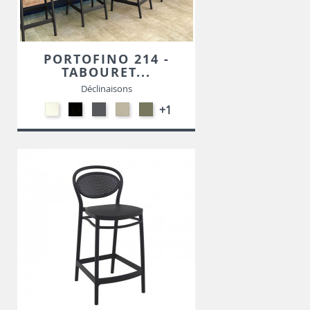
PORTOFINO 214 -
TABOURET...
Déclinaisons
Polypropylène
Polypropylène
Polypropylène
Polypropylène
Polypropylène
+1
-
-
-
-
-
Blanc
Noir
Gris
Taupe
Vert
foncé
Olive