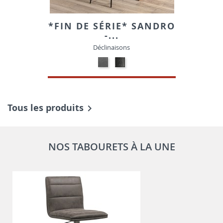
*FIN DE SÉRIE* SANDRO
-...
Déclinaisons
17-
Contre
GRIS
plaqué
50176B-
frêne
21-
ASH04
TISSU
noir
Tous les produits

NOS TABOURETS À LA UNE