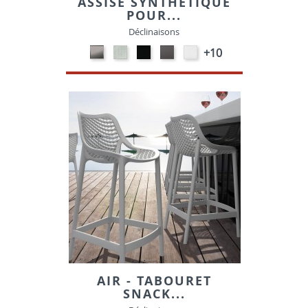
ASSISE SYNTHÉTIQUE
POUR...
Déclinaisons
CARBON
SONOR
EKOS
EKOS
EKOS
+10
LOOK-
ALU-
NOIR-
GRIS-
BLANC-
SIMILI
SIMILI
SIMILI
SIMILI
SIMILI
AIR - TABOURET
SNACK...