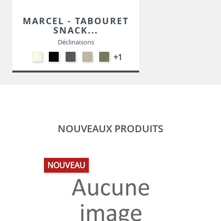
MARCEL - TABOURET
SNACK...
Déclinaisons
Polypropylène
Polypropylène
Polypropylène
Polypropylène
Polypropylène
+1
-
-
-
-
-
Blanc
Noir
Gris
Taupe
Vert
foncé
Olive
NOUVEAUX PRODUITS
NOUVEAU