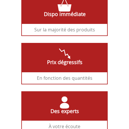
Dispo immédiate
Sur la majorité des produits
Prix dégressifs
En fonction des quantités
Des experts
À votre écoute