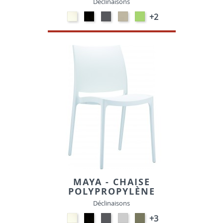
Déclinaisons
Polypropylène
Polypropylène
Polypropylène
Polypropylène
Polypropylène
+2
-
-
-
-
-
Blanc
Noir
Gris
Taupe
Vert
foncé
tropical
MAYA - CHAISE
POLYPROPYLÈNE
Déclinaisons
Polypropylène
Polypropylène
Polypropylène
Polypropylène
Polypropylène
+3