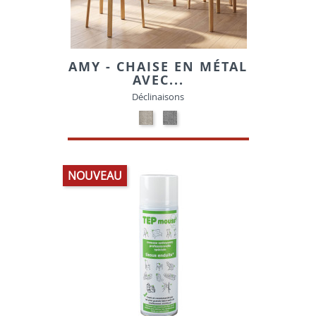
AMY - CHAISE EN MÉTAL
AVEC...
Déclinaisons
TISSU
TISSU
Q52-
Q52-
02
18
BEIGE
GRIS
CHINÉ
CHINÉ
NOUVEAU