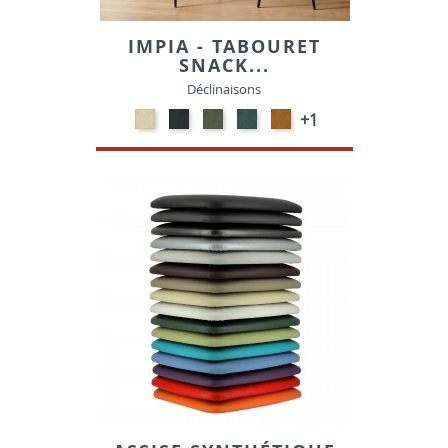
IMPIA - TABOURET
SNACK...
Déclinaisons
NATURAL-
ANTHRACITE-
VERT
PETROL-
GOLD
+1
VELOURS
VELOURS
HUNTER-
VELOURS
-
VELOURS
VELOURS