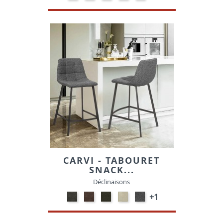
-
-
-
-
-
Blanc
Noir
Gris
Gris
Vert
foncé
clair
Olive
CARVI - TABOURET
SNACK...
Déclinaisons
Gris
Marron
Vert
Beige
Gris
+1
MF11-
MF10-
MF09-
BELF23-
foncé
SUEDINE
Suedine
Suedine
Tissu
Belf-