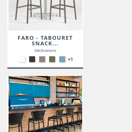
FARO - TABOURET
SNACK...
Déclinaisons
Polypropylène
Polypropylène
Polypropylène
Polypropylène
Polypropylène
+1
-
-
-
-
-
Blanc
Anthracite
Taupe
Vert
Bleu
Agave