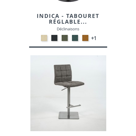
INDICA - TABOURET
RÉGLABLE...
Déclinaisons
NATURAL-
ANTHRACITE-
VERT
PETROL-
GOLD
+1
VELOURS
VELOURS
HUNTER-
VELOURS
-
VELOURS
VELOURS