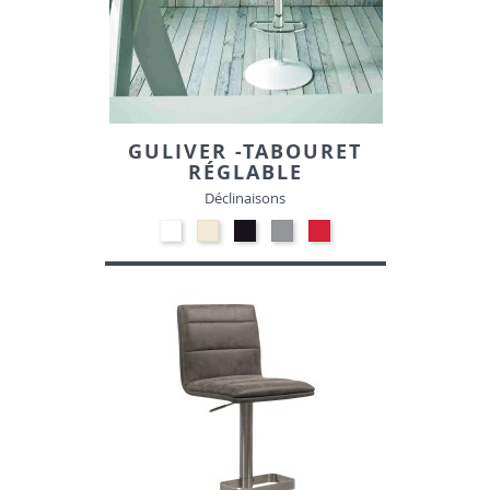
GULIVER -TABOURET
RÉGLABLE
Déclinaisons
Polypropylène
Polypropylène
Polypropylène
Polypropylène
Polypropylène
-
-
-
-
-
Blanc
Beige
Noir
Gris
Rouge
00
01
10
clair
06
14