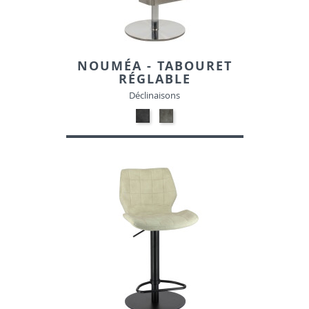
NOUMÉA - TABOURET
RÉGLABLE
Déclinaisons
05-
05-
NOIR
GRIS
TACHETE-
TACHETE-
SIMILI
SIMILI