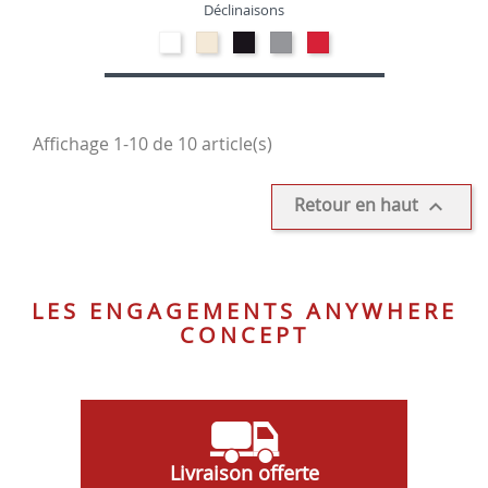
Déclinaisons
Polypropylène
Polypropylène
Polypropylène
Polypropylène
Polypropylène
-
-
-
-
-
Blanc
Beige
Noir
Gris
Rouge
00
01
10
clair
06
14
Affichage 1-10 de 10 article(s)
Retour en haut

LES ENGAGEMENTS ANYWHERE
CONCEPT
Livraison offerte