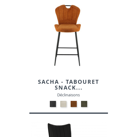
SACHA - TABOURET
SNACK...
Déclinaisons
TISSU
TISSU
TISSU
TISSU
HOLMS
HOLMS
HOLMS
HOLMS
18
22
42
77
GRIS
BEIGE
BRIQUE
VERT
FONCE
HUNTER