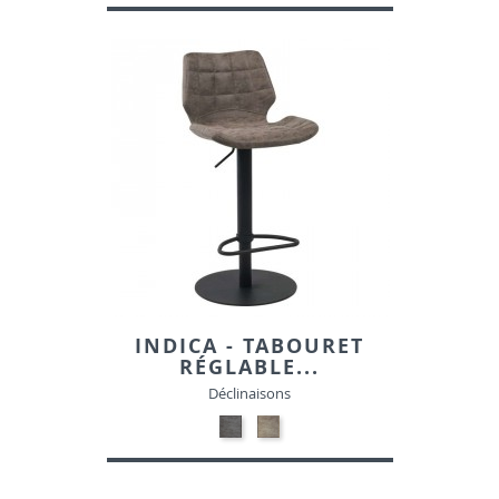
INDICA - TABOURET
RÉGLABLE...
Déclinaisons
NOIR
GRIS
MAT
MAT
PATINE-
PATINE-
SIMILI
SIMILI