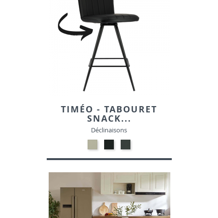
TIMÉO - TABOURET
SNACK...
Déclinaisons
04-
04-
04-
BEIGE
NOIR
ANTHRACITE
610.06-
613.35-
610.26-
SIMILI
SIMILI
SIMILI