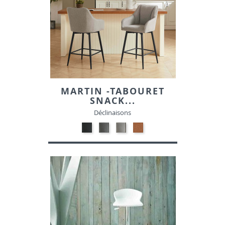
MARTIN -TABOURET
SNACK...
Déclinaisons
ANTHRACITE
GRIS
BEIGE
BRIQUE
MARK
MARK
MARK
MARK
456-
454-
130-
251-
TISSU
TISSU
TISSU
TISSU