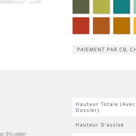
M360
M369
M3
Corail
Cognac
Mo
M339
M384
M3
PAIEMENT PAR CB, 
Hauteur Totale (avec
Dossier)
Hauteur D'assise
er, 5% coton