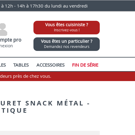
0 à 12h - 14h à 17h30 du lundi au vendredi
Vous êtes cuisiniste ?
Inscrivez-vous !
mpte pro
Vous êtes un particulier ?
nexion
Demandez nos revendeurs
LES
TABLES
ACCESSOIRES
FIN DE SÉRIE
ndeurs près de chez vous.
OURET SNACK MÉTAL -
ÉTIQUE