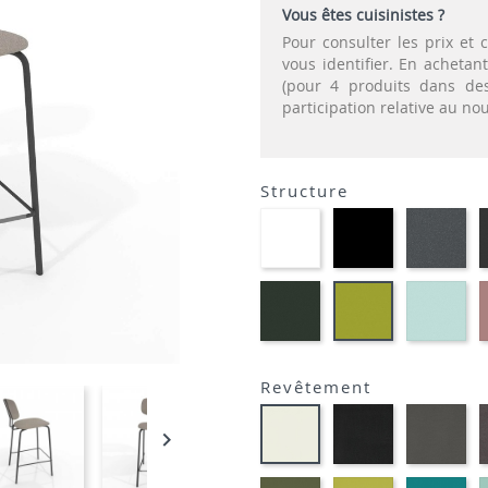
Vous êtes cuisinistes ?
Pour consulter les prix e
vous identifier. En acheta
(pour 4 produits dans des
participation relative au n
Structure
EP91-
EP01
EP
BLANC
-
-
NOIR
GR
EP60
EP
EP69
-
-
-
VERT
BL
VERT
MOUSSE
ANIS
Revêtement
Noir
Gri
Blanc
M301
fo

M391
M3
Kaki
Pomme
Pét