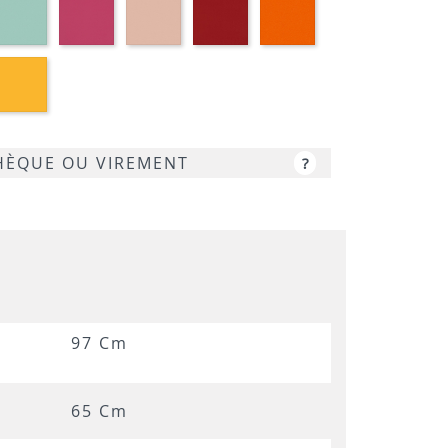
50
M359
M340
rose
M333
M320
M330
utarde
Jaune
18
M310
CHÈQUE OU VIREMENT
?
97 Cm
65 Cm