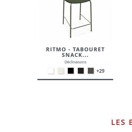
RITMO - TABOURET
SNACK...
Déclinaisons
EP91-
Blanc
EP01
Noir
Gris
+29
BLANC
M391
-
M301
foncé
NOIR
M372
LES