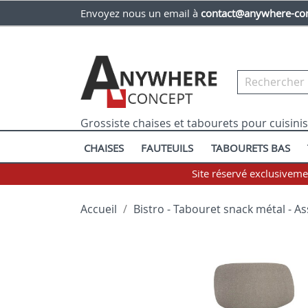
Envoyez nous un email à
contact@anywhere-con
Grossiste chaises et tabourets pour cuisini
CHAISES
FAUTEUILS
TABOURETS BAS
Site réservé exclusivem
Accueil
Bistro - Tabouret snack métal - A