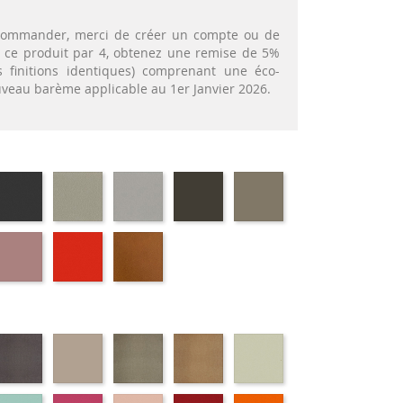
t commander, merci de créer un compte ou de
nt ce produit par 4, obtenez une remise de 5%
 finitions identiques) comprenant une éco-
ouveau barème applicable au 1er Janvier 2026.
72
EP79
EP75
EP12
EP88
EP87
-
-
-
-
-
APHITE
ANTHRACITE
IMITATION
IMITATION
BRUN
TAUPE
INOX
ALUMINIUM
59
EP30
EP39
EP23
-
-
-
EU
ROSE
ROUGE
BRIQUE
s
Marron
Terre
Platine
Or
Grège
ncé
métallique
M382
M377
cuivré
M371
72
M389
M314
role
Ciel
Fuchsia
Vieux
Rouge
Orange