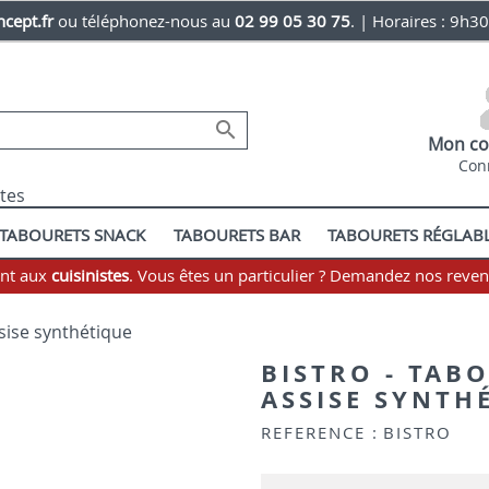
cept.fr
ou téléphonez-nous au
02 99 05 30 75
. | Horaires : 9h3

Mon co
Con
stes
TABOURETS SNACK
TABOURETS BAR
TABOURETS RÉGLAB
ent aux
cuisinistes
. Vous êtes un particulier ? Demandez nos reve
ssise synthétique
BISTRO - TAB
ASSISE SYNTH
REFERENCE :
BISTRO