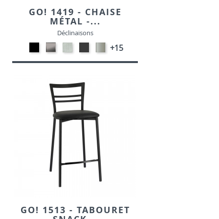
GO! 1419 - CHAISE
MÉTAL -...
Déclinaisons
Métal
CARBON
SONOR
MétaL
Métal
+15
noir
LOOK-
ALU-
gris
satiné
opaque
SIMILI
SIMILI
opaque
-
-
-
P95
P15
P16
GO! 1513 - TABOURET