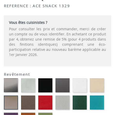
REFERENCE :
ACE SNACK 1329
Vous êtes cuisinistes ?
Pour consulter les prix et commander, merci de créer
un compte ou de vous identifier. En achetant ce produit
par 4, obtenez une remise de 5% (pour 4 produits dans
des finitions identiques) comprenant une éco-
participation relative au nouveau barème applicable au
1er Janvier 2026.
Revêtement
CARBON
SONOR
EKOS
EKOS
EKOS
EKOS
LOOK-
ALU-
NOIR-
GRIS-
BLANC-
NOISE
SIMILI
SIMILI
SIMILI
SIMILI
SIMILI
SIMILI
MARRON
PLANET
FLUSKO
FLUSKO
01-
EKOS
MEXICO-
ROUGE-
GRIS
VERT
FULSK
GREGE-
SIMILI
SIMILI
CLAIR-
BOUTEILLE-
TURQU
SIMILI
SIMILI
SIMILI
SIMILI