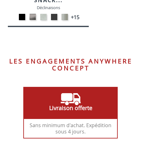
SNACK...
Déclinaisons
Métal
CARBON
SONOR
MétaL
Métal
+15
noir
LOOK-
ALU-
gris
satiné
opaque
SIMILI
SIMILI
opaque
-
-
-
P95
P15
P16
LES ENGAGEMENTS ANYWHERE
CONCEPT
Livraison offerte
Sans minimum d'achat. Expédition
sous 4 jours.