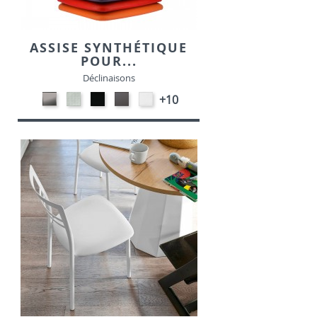
ASSISE SYNTHÉTIQUE
POUR...
Déclinaisons
CARBON
SONOR
EKOS
EKOS
EKOS
+10
LOOK-
ALU-
NOIR-
GRIS-
BLANC-
SIMILI
SIMILI
SIMILI
SIMILI
SIMILI