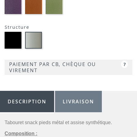
01-
01-
01-
FLUSKO
FULSKO
FULSKO
AUBERGINE-
TERRACOTTA-
VERT
SIMILI
SIMILI
CLAIR-
SIMILI
Structure
Métal
Métal
noir
satiné
opaque
-
-
P95
P15
PAIEMENT PAR CB, CHÈQUE OU
?
VIREMENT
DESCRIPTION
LIVRAISON
Tabouret snack pieds métal et assise synthétique.
Composition :