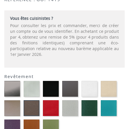
Vous êtes cuisinistes ?
Pour consulter les prix et commander, merci de créer
un compte ou de vous identifier. En achetant ce produit
par 4, obtenez une remise de 5% (pour 4 produits dans
des finitions identiques) comprenant une éco-
participation relative au nouveau barème applicable au
1er Janvier 2026.
Revêtement
CARBON
SONOR
EKOS
EKOS
EKOS
EKOS
LOOK-
ALU-
NOIR-
GRIS-
BLANC-
NOISE
SIMILI
SIMILI
SIMILI
SIMILI
SIMILI
SIMILI
EKOS
PLANET
FLUSKO
FLUSKO
01-
MARRON
GREGE-
ROUGE-
GRIS
VERT
FULSK
MEXICO-
SIMILI
SIMILI
CLAIR-
BOUTEILLE-
TURQU
SIMILI
SIMILI
SIMILI
SIMILI
01-
01-
01-
FLUSKO
FULSKO
FULSKO