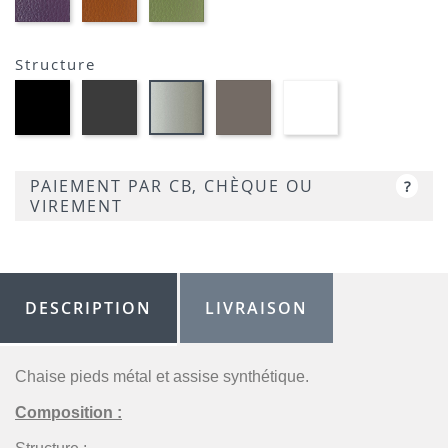
AUBERGINE-
TERRACOTTA-
VERT
SIMILI
SIMILI
CLAIR-
SIMILI
Structure
Métal
MétaL
Métal
Métal
Métal
noir
gris
grège
blanc
satiné
opaque
opaque
opaque
optique
-
-
-
-
opaque
P95
P15
P16
P176
-
PAIEMENT PAR CB, CHÈQUE OU
?
P94
VIREMENT
DESCRIPTION
LIVRAISON
Chaise pieds métal et assise synthétique.
Composition :