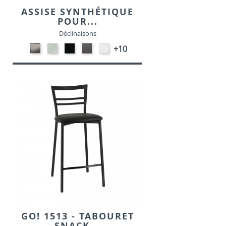
ASSISE SYNTHÉTIQUE
POUR...
Déclinaisons
CARBON
SONOR
EKOS
EKOS
EKOS
+10
LOOK-
ALU-
NOIR-
GRIS-
BLANC-
SIMILI
SIMILI
SIMILI
SIMILI
SIMILI
GO! 1513 - TABOURET
SNACK...