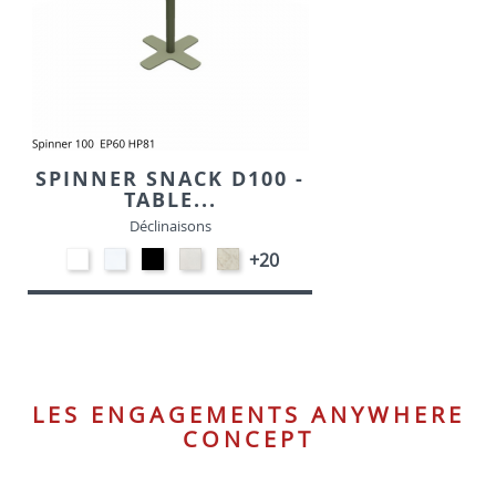
SPINNER SNACK D100 -
TABLE...
Déclinaisons
EP91-
STRATIFIE
EP01
STRATIFIE
STRATIFIE
+20
BLANC
HP90
-
HP93
HP98
-
NOIR
-
-
BLANC
CRAIE
MARBRE
LES ENGAGEMENTS ANYWHERE
CONCEPT