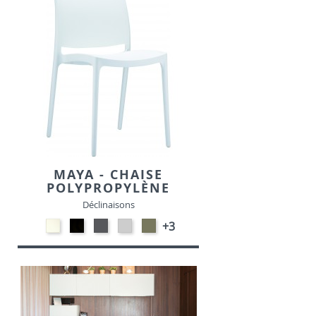
MAYA - CHAISE
POLYPROPYLÈNE
Déclinaisons
Polypropylène
Polypropylène
Polypropylène
Polypropylène
Polypropylène
+3
-
-
-
-
-
Blanc
Noir
Gris
Gris
Vert
foncé
clair
Olive