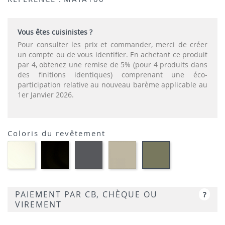
Vous êtes cuisinistes ?
Pour consulter les prix et commander, merci de créer
un compte ou de vous identifier. En achetant ce produit
par 4, obtenez une remise de 5% (pour 4 produits dans
des finitions identiques) comprenant une éco-
participation relative au nouveau barème applicable au
1er Janvier 2026.
Coloris du revêtement
Polypropylène
Polypropylène
Polypropylène
Polypropylène
Polypropylène
-
-
-
-
-
Blanc
Noir
Gris
Taupe
Vert
foncé
Olive
PAIEMENT PAR CB, CHÈQUE OU
?
VIREMENT