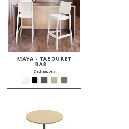
MAYA - TABOURET
BAR...
Déclinaisons
Polypropylène
Polypropylène
Polypropylène
Polypropylène
Polypropylène
-
-
-
-
-
Blanc
Noir
Gris
Taupe
Vert
foncé
Olive