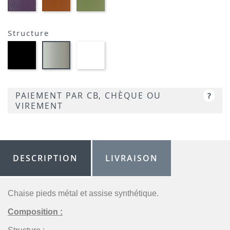
AUBERGINE-
TERRACOTTA-
VERT
SIMILI
SIMILI
CLAIR-
SIMILI
Structure
Métal
Métal
Métal
noir
blanc
satiné
opaque
optique
-
-
opaque
P95
P15
-
PAIEMENT PAR CB, CHÈQUE OU
?
P94
VIREMENT
DESCRIPTION
LIVRAISON
Chaise pieds métal et assise synthétique.
Composition :