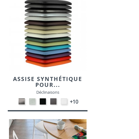
ASSISE SYNTHÉTIQUE
POUR...
Déclinaisons
CARBON
SONOR
EKOS
EKOS
EKOS
+10
LOOK-
ALU-
NOIR-
GRIS-
BLANC-
SIMILI
SIMILI
SIMILI
SIMILI
SIMILI