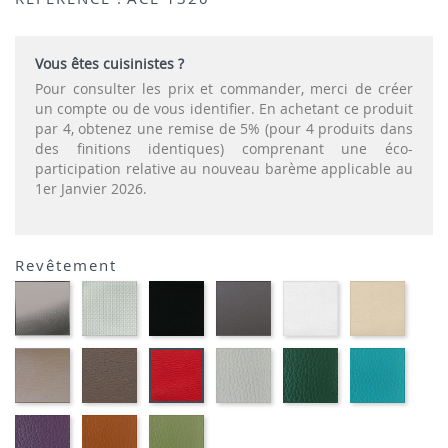
Vous êtes cuisinistes ?
Pour consulter les prix et commander, merci de créer
un compte ou de vous identifier. En achetant ce produit
par 4, obtenez une remise de 5% (pour 4 produits dans
des finitions identiques) comprenant une éco-
participation relative au nouveau barème applicable au
1er Janvier 2026.
Revêtement
CARBON
SONOR
EKOS
EKOS
EKOS
EKOS
LOOK-
ALU-
NOIR-
GRIS-
BLANC-
NOISE
SIMILI
SIMILI
SIMILI
SIMILI
SIMILI
SIMILI
EKOS
MARRON
FLUSKO
FLUSKO
01-
PLANET
GREGE-
MEXICO-
GRIS
VERT
FULSK
ROUGE-
SIMILI
SIMILI
CLAIR-
BOUTEILLE-
TURQU
SIMILI
SIMILI
SIMILI
SIMILI
01-
01-
01-
FLUSKO
FULSKO
FULSKO