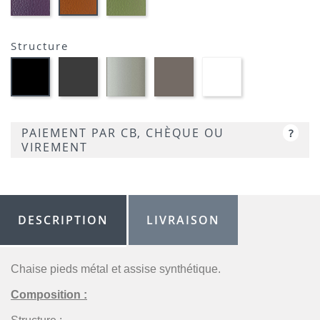
AUBERGINE-
VERT
TERRACOTTA-
SIMILI
CLAIR-
SIMILI
SIMILI
Structure
MétaL
Métal
Métal
Métal
Métal
gris
satiné
grège
blanc
noir
opaque
-
opaque
optique
opaque
-
P95
-
opaque
-
P16
P176
-
P15
PAIEMENT PAR CB, CHÈQUE OU
?
P94
VIREMENT
DESCRIPTION
LIVRAISON
Chaise pieds métal et assise synthétique.
Composition :