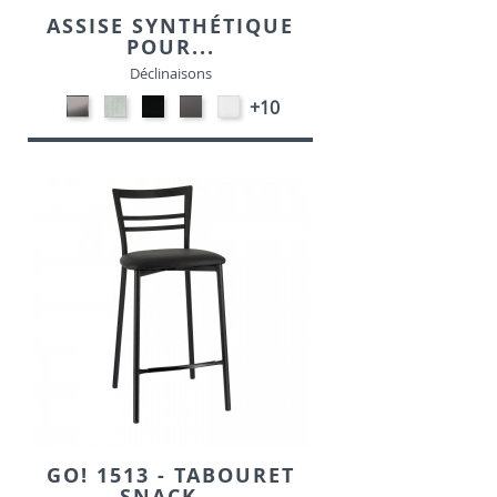
ASSISE SYNTHÉTIQUE
POUR...
Déclinaisons
CARBON
SONOR
EKOS
EKOS
EKOS
+10
LOOK-
ALU-
NOIR-
GRIS-
BLANC-
SIMILI
SIMILI
SIMILI
SIMILI
SIMILI
GO! 1513 - TABOURET
SNACK...