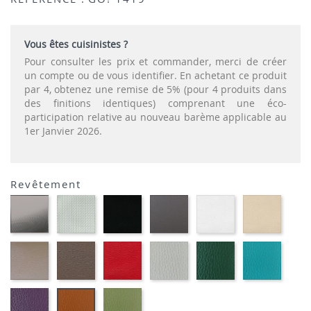
Vous êtes cuisinistes ?
Pour consulter les prix et commander, merci de créer
un compte ou de vous identifier. En achetant ce produit
par 4, obtenez une remise de 5% (pour 4 produits dans
des finitions identiques) comprenant une éco-
participation relative au nouveau barème applicable au
1er Janvier 2026.
Revêtement
CARBON
SONOR
EKOS
EKOS
EKOS
EKOS
LOOK-
ALU-
NOIR-
GRIS-
BLANC-
NOISE
SIMILI
SIMILI
SIMILI
SIMILI
SIMILI
SIMILI
EKOS
MARRON
PLANET
FLUSKO
FLUSKO
01-
GREGE-
MEXICO-
ROUGE-
GRIS
VERT
FULSK
SIMILI
SIMILI
SIMILI
CLAIR-
BOUTEILLE-
TURQU
SIMILI
SIMILI
SIMILI
01-
01-
01-
FLUSKO
FULSKO
FULSKO