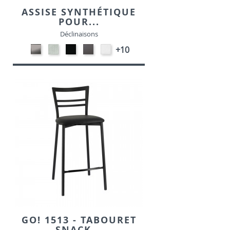
ASSISE SYNTHÉTIQUE
POUR...
Déclinaisons
CARBON
SONOR
EKOS
EKOS
EKOS
+10
LOOK-
ALU-
NOIR-
GRIS-
BLANC-
SIMILI
SIMILI
SIMILI
SIMILI
SIMILI
GO! 1513 - TABOURET
SNACK...