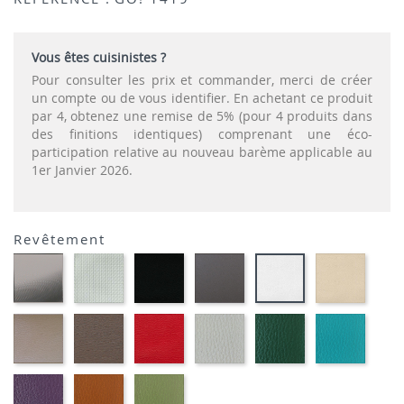
Vous êtes cuisinistes ?
Pour consulter les prix et commander, merci de créer
un compte ou de vous identifier. En achetant ce produit
par 4, obtenez une remise de 5% (pour 4 produits dans
des finitions identiques) comprenant une éco-
participation relative au nouveau barème applicable au
1er Janvier 2026.
Revêtement
CARBON
SONOR
EKOS
EKOS
EKOS
EKOS
LOOK-
ALU-
NOIR-
GRIS-
NOISE
BLANC-
SIMILI
SIMILI
SIMILI
SIMILI
SIMILI
SIMILI
EKOS
MARRON
PLANET
FLUSKO
FLUSKO
01-
GREGE-
MEXICO-
ROUGE-
GRIS
VERT
FULSK
SIMILI
SIMILI
SIMILI
CLAIR-
BOUTEILLE-
TURQU
SIMILI
SIMILI
SIMILI
01-
01-
01-
FLUSKO
FULSKO
FULSKO