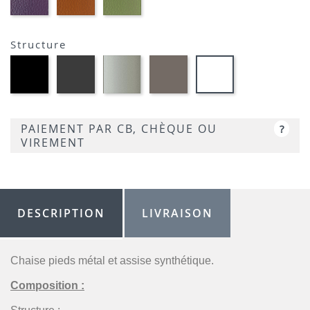
AUBERGINE-
TERRACOTTA-
VERT
SIMILI
SIMILI
CLAIR-
SIMILI
Structure
Métal
MétaL
Métal
Métal
Métal
noir
gris
satiné
grège
blanc
opaque
opaque
-
opaque
optique
-
-
P95
-
opaque
P15
P16
P176
-
PAIEMENT PAR CB, CHÈQUE OU
?
P94
VIREMENT
DESCRIPTION
LIVRAISON
Chaise pieds métal et assise synthétique.
Composition :