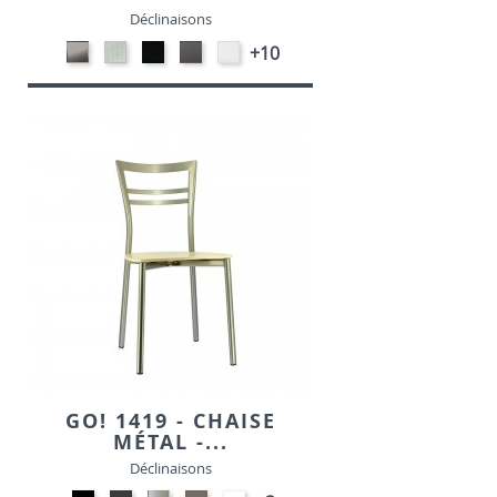
Déclinaisons
CARBON
SONOR
EKOS
EKOS
EKOS
+10
LOOK-
ALU-
NOIR-
GRIS-
BLANC-
SIMILI
SIMILI
SIMILI
SIMILI
SIMILI
GO! 1419 - CHAISE
MÉTAL -...
Déclinaisons