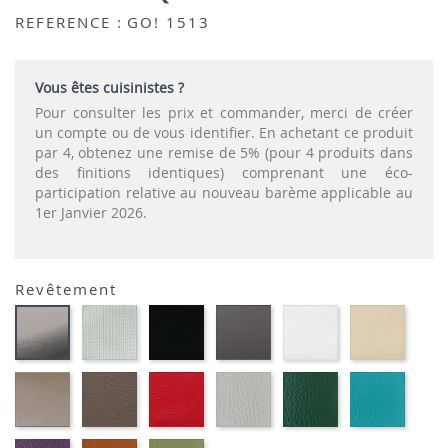
REFERENCE :
GO! 1513
Vous êtes cuisinistes ?
Pour consulter les prix et commander, merci de créer
un compte ou de vous identifier. En achetant ce produit
par 4, obtenez une remise de 5% (pour 4 produits dans
des finitions identiques) comprenant une éco-
participation relative au nouveau barème applicable au
1er Janvier 2026.
Revêtement
SONOR
EKOS
EKOS
EKOS
EKOS
CARBON
ALU-
NOIR-
GRIS-
BLANC-
NOISE
LOOK-
SIMILI
SIMILI
SIMILI
SIMILI
SIMILI
SIMILI
EKOS
MARRON
PLANET
FLUSKO
FLUSKO
01-
GREGE-
MEXICO-
ROUGE-
GRIS
VERT
FULSK
SIMILI
SIMILI
SIMILI
CLAIR-
BOUTEILLE-
TURQU
SIMILI
SIMILI
SIMILI