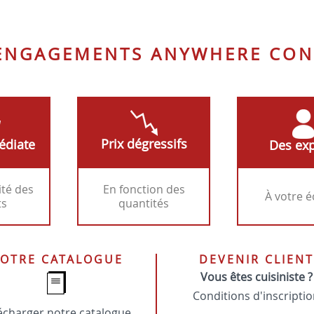
P94
optique
 ENGAGEMENTS ANYWHERE CON
Prix dégressifs
édiate
Des exp
ité des
En fonction des
À votre 
ts
quantités
OTRE CATALOGUE
DEVENIR CLIENT
Vous êtes cuisiniste ?
Conditions d'inscripti
écharger notre catalogue