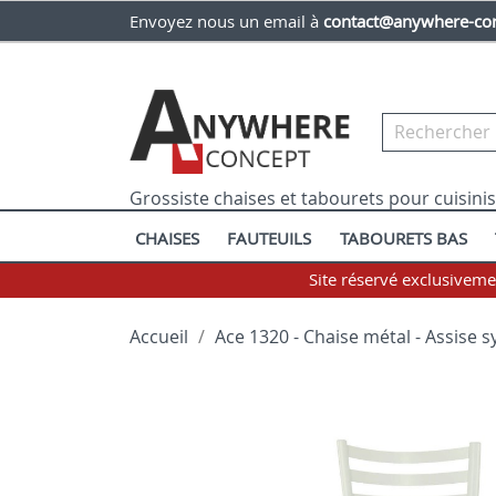
Envoyez nous un email à
contact@anywhere-con
Grossiste chaises et tabourets pour cuisini
CHAISES
FAUTEUILS
TABOURETS BAS
Site réservé exclusivem
Accueil
Ace 1320 - Chaise métal - Assise 