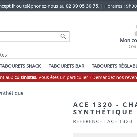
cept.fr
ou téléphonez-nous au
02 99 05 30 75
. | Horaires : 9h3

Mon co
Con
stes
TABOURETS SNACK
TABOURETS BAR
TABOURETS RÉGLAB
ent aux
cuisinistes
. Vous êtes un particulier ? Demandez nos reve
synthétique
ACE 1320 - CH
SYNTHÉTIQUE
REFERENCE :
ACE 1320