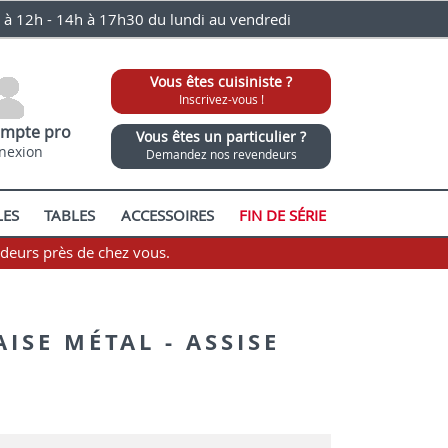
0 à 12h - 14h à 17h30 du lundi au vendredi
Vous êtes cuisiniste ?
Inscrivez-vous !
mpte pro
Vous êtes un particulier ?
nexion
Demandez nos revendeurs
LES
TABLES
ACCESSOIRES
FIN DE SÉRIE
ndeurs près de chez vous.
AISE MÉTAL - ASSISE