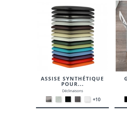
ASSISE SYNTHÉTIQUE
POUR...
Déclinaisons
CARBON
SONOR
EKOS
EKOS
EKOS
+10
LOOK-
ALU-
NOIR-
GRIS-
BLANC-
SIMILI
SIMILI
SIMILI
SIMILI
SIMILI