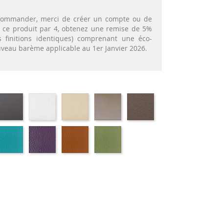
t commander, merci de créer un compte ou de
nt ce produit par 4, obtenez une remise de 5%
 finitions identiques) comprenant une éco-
ouveau barème applicable au 1er Janvier 2026.
OS
EKOS
EKOS
EKOS
EKOS
MARRON
IR-
GRIS-
BLANC-
NOISETTE-
GREGE-
MEXICO-
ILI
SIMILI
SIMILI
SIMILI
SIMILI
SIMILI
USKO
01-
01-
01-
01-
RT
FULSKO
FLUSKO
FULSKO
FULSKO
UTEILLE-
TURQUOISE-
AUBERGINE-
TERRACOTTA-
VERT
ILI
SIMILI
SIMILI
SIMILI
CLAIR-
SIMILI
al
nc
ique
aque