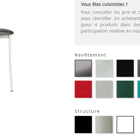
Vous êtes cuisinistes ?
Pour consulter les prix e
vous identifier. En acheta
(pour 4 produits dans des
participation relative au n
Revêtement
SONOR
EK
CARBON
ALU-
NO
LOOK-
SIMILI
SIM
SIMILI
PLANET
FLUSKO
FL
ROUGE-
GRIS
VE
SIMILI
CLAIR-
BO
SIMILI
SIM
Structure
Métal
Métal
Mét
noir
satiné
bla
opaque
-
opt
-
P95
op