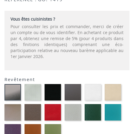
Vous êtes cuisinistes ?
Pour consulter les prix et commander, merci de créer
un compte ou de vous identifier. En achetant ce produit
par 4, obtenez une remise de 5% (pour 4 produits dans
des finitions identiques) comprenant une éco-
participation relative au nouveau barème applicable au
1er Janvier 2026.
Revêtement
SONOR
EKOS
EKOS
EKOS
EKOS
CARBON
ALU-
NOIR-
GRIS-
BLANC-
NOISE
LOOK-
SIMILI
SIMILI
SIMILI
SIMILI
SIMILI
SIMILI
EKOS
MARRON
PLANET
FLUSKO
FLUSKO
01-
GREGE-
MEXICO-
ROUGE-
GRIS
VERT
FULSK
SIMILI
SIMILI
SIMILI
CLAIR-
BOUTEILLE-
TURQU
SIMILI
SIMILI
SIMILI
01-
01-
01-
FLUSKO
FULSKO
FULSKO