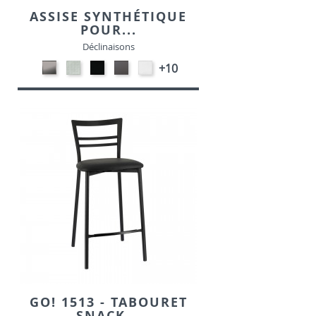
ASSISE SYNTHÉTIQUE
POUR...
Déclinaisons
CARBON
SONOR
EKOS
EKOS
EKOS
+10
LOOK-
ALU-
NOIR-
GRIS-
BLANC-
SIMILI
SIMILI
SIMILI
SIMILI
SIMILI
GO! 1513 - TABOURET
SNACK...