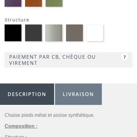
AUBERGINE-
TERRACOTTA-
VERT
SIMILI
SIMILI
CLAIR-
SIMILI
Structure
Métal
Métal
Métal
Métal
MétaL
noir
satiné
grège
blanc
gris
opaque
-
opaque
optique
opaque
-
P95
-
opaque
-
P15
P176
-
P16
PAIEMENT PAR CB, CHÈQUE OU
?
P94
VIREMENT
DESCRIPTION
LIVRAISON
Chaise pieds métal et assise synthétique.
Composition :