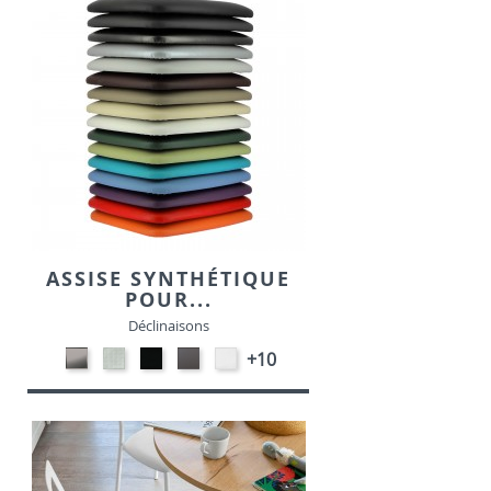
ASSISE SYNTHÉTIQUE
POUR...
Déclinaisons
CARBON
SONOR
EKOS
EKOS
EKOS
+10
LOOK-
ALU-
NOIR-
GRIS-
BLANC-
SIMILI
SIMILI
SIMILI
SIMILI
SIMILI