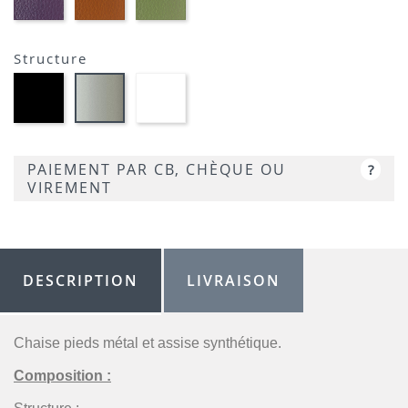
AUBERGINE-
TERRACOTTA-
VERT
SIMILI
SIMILI
CLAIR-
SIMILI
Structure
Métal
Métal
Métal
noir
blanc
satiné
opaque
optique
-
-
opaque
P95
P15
-
PAIEMENT PAR CB, CHÈQUE OU
?
P94
VIREMENT
DESCRIPTION
LIVRAISON
Chaise pieds métal et assise synthétique.
Composition :