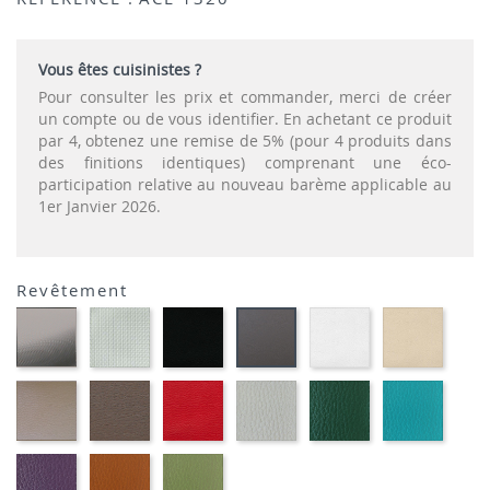
Vous êtes cuisinistes ?
Pour consulter les prix et commander, merci de créer
un compte ou de vous identifier. En achetant ce produit
par 4, obtenez une remise de 5% (pour 4 produits dans
des finitions identiques) comprenant une éco-
participation relative au nouveau barème applicable au
1er Janvier 2026.
Revêtement
CARBON
SONOR
EKOS
EKOS
EKOS
EKOS
LOOK-
ALU-
NOIR-
BLANC-
NOISE
GRIS-
SIMILI
SIMILI
SIMILI
SIMILI
SIMILI
SIMILI
EKOS
MARRON
PLANET
FLUSKO
FLUSKO
01-
GREGE-
MEXICO-
ROUGE-
GRIS
VERT
FULSK
SIMILI
SIMILI
SIMILI
CLAIR-
BOUTEILLE-
TURQU
SIMILI
SIMILI
SIMILI
01-
01-
01-
FLUSKO
FULSKO
FULSKO