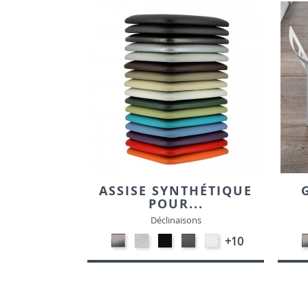
ASSISE SYNTHÉTIQUE
POUR...
Déclinaisons
CARBON
SONOR
EKOS
EKOS
EKOS
+10
LOOK-
ALU-
NOIR-
GRIS-
BLANC-
SIMILI
SIMILI
SIMILI
SIMILI
SIMILI