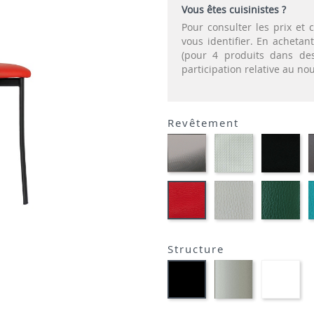
Vous êtes cuisinistes ?
Pour consulter les prix e
vous identifier. En acheta
(pour 4 produits dans des
participation relative au n
Revêtement
CARBON
SONOR
EK
LOOK-
ALU-
NO
SIMILI
SIMILI
SIM
FLUSKO
FL
PLANET
GRIS
VE
ROUGE-
CLAIR-
BO
SIMILI
SIMILI
SIM
Structure
Métal
Mé
Métal
satiné
bl
noir
-
op
opaque
P95
op
-