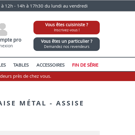
0 à 12h - 14h à 17h30 du lundi au vendredi
Vous êtes cuisiniste ?
Inscrivez-vous !
mpte pro
Vous êtes un particulier ?
nexion
Demandez nos revendeurs
LES
TABLES
ACCESSOIRES
FIN DE SÉRIE
ndeurs près de chez vous.
AISE MÉTAL - ASSISE