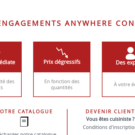
P94
optique
 ENGAGEMENTS ANYWHERE CON
Prix dégressifs
édiate
Des exp
ité des
En fonction des
À votre 
ts
quantités
OTRE CATALOGUE
DEVENIR CLIENT
Vous êtes cuisiniste ?
Conditions d'inscripti
écharger notre catalogue