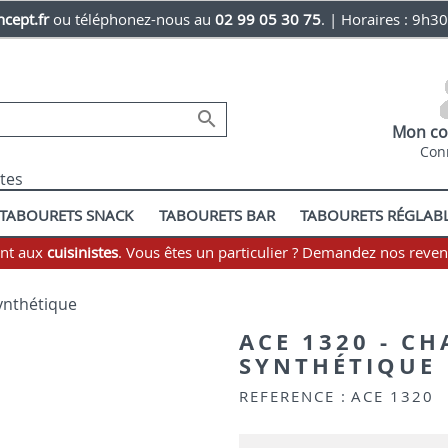
cept.fr
ou téléphonez-nous au
02 99 05 30 75
. | Horaires : 9h3

Mon co
Con
stes
TABOURETS SNACK
TABOURETS BAR
TABOURETS RÉGLAB
ent aux
cuisinistes
. Vous êtes un particulier ? Demandez nos reve
synthétique
ACE 1320 - CH
SYNTHÉTIQUE
REFERENCE :
ACE 1320