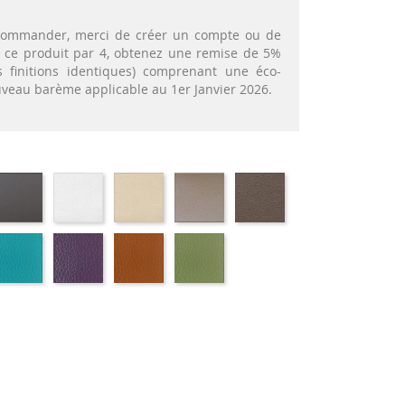
t commander, merci de créer un compte ou de
nt ce produit par 4, obtenez une remise de 5%
 finitions identiques) comprenant une éco-
ouveau barème applicable au 1er Janvier 2026.
OS
EKOS
EKOS
EKOS
EKOS
MARRON
IR-
GRIS-
BLANC-
NOISETTE-
GREGE-
MEXICO-
ILI
SIMILI
SIMILI
SIMILI
SIMILI
SIMILI
USKO
01-
01-
01-
01-
RT
FULSKO
FLUSKO
FULSKO
FULSKO
UTEILLE-
TURQUOISE-
AUBERGINE-
TERRACOTTA-
VERT
ILI
SIMILI
SIMILI
SIMILI
CLAIR-
SIMILI
tal
anc
tique
aque