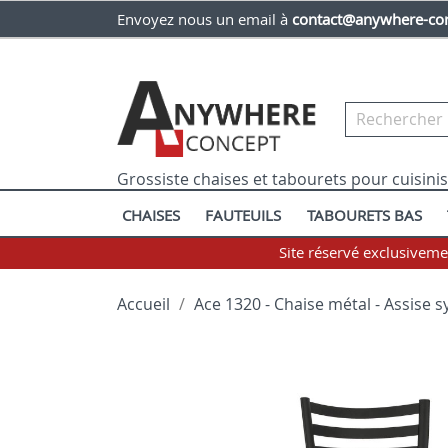
Envoyez nous un email à
contact@anywhere-con
Grossiste chaises et tabourets pour cuisini
CHAISES
FAUTEUILS
TABOURETS BAS
Site réservé exclusivem
Accueil
Ace 1320 - Chaise métal - Assise 