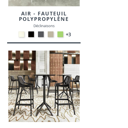
AIR - FAUTEUIL
POLYPROPYLÈNE
Déclinaisons
Polypropylène
Polypropylène
Polypropylène
Polypropylène
Polypropylène
+3
-
-
-
-
-
Blanc
Noir
Gris
Taupe
Vert
foncé
tropical