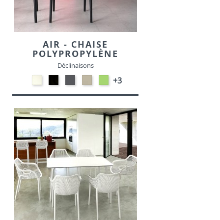
AIR - CHAISE
POLYPROPYLÈNE
Déclinaisons
Polypropylène
Polypropylène
Polypropylène
Polypropylène
Polypropylène
+3
-
-
-
-
-
Blanc
Noir
Gris
Taupe
Vert
foncé
tropical