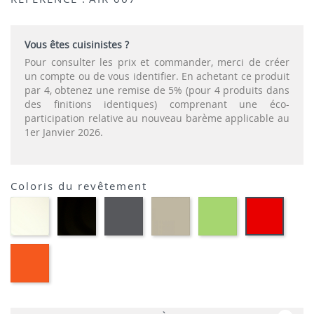
Vous êtes cuisinistes ?
Pour consulter les prix et commander, merci de créer
un compte ou de vous identifier. En achetant ce produit
par 4, obtenez une remise de 5% (pour 4 produits dans
des finitions identiques) comprenant une éco-
participation relative au nouveau barème applicable au
1er Janvier 2026.
Coloris du revêtement
Polypropylène
Polypropylène
Polypropylène
Polypropylène
Polypropylène
Polypr
-
-
-
-
-
-
Blanc
Noir
Gris
Taupe
Vert
Rouge
foncé
tropical
Polypropylène
-
Orange