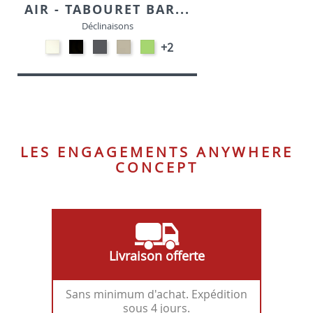
AIR - TABOURET BAR...
Déclinaisons
Polypropylène
Polypropylène
Polypropylène
Polypropylène
Polypropylène
+2
-
-
-
-
-
Blanc
Noir
Gris
Taupe
Vert
foncé
tropical
LES ENGAGEMENTS ANYWHERE
CONCEPT
Livraison offerte
Sans minimum d'achat. Expédition
sous 4 jours.