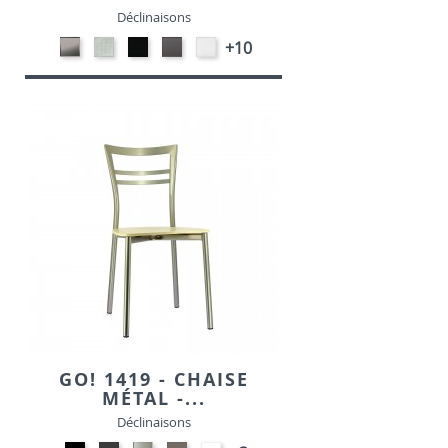
Déclinaisons
CARBON
SONOR
EKOS
EKOS
EKOS
+10
LOOK-
ALU-
NOIR-
GRIS-
BLANC-
SIMILI
SIMILI
SIMILI
SIMILI
SIMILI
GO! 1419 - CHAISE
MÉTAL -...
Déclinaisons