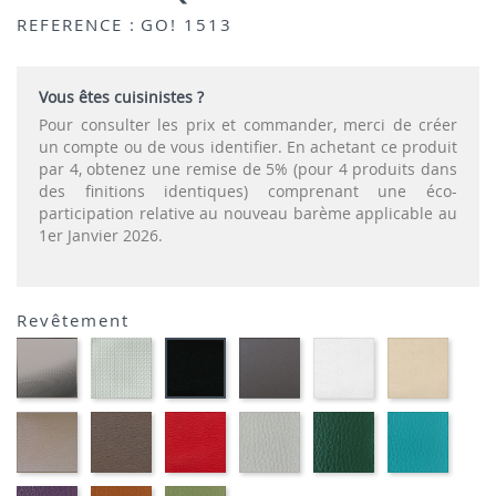
REFERENCE :
GO! 1513
Vous êtes cuisinistes ?
Pour consulter les prix et commander, merci de créer
un compte ou de vous identifier. En achetant ce produit
par 4, obtenez une remise de 5% (pour 4 produits dans
des finitions identiques) comprenant une éco-
participation relative au nouveau barème applicable au
1er Janvier 2026.
Revêtement
CARBON
SONOR
EKOS
EKOS
EKOS
EKOS
LOOK-
ALU-
GRIS-
BLANC-
NOISE
NOIR-
SIMILI
SIMILI
SIMILI
SIMILI
SIMILI
SIMILI
EKOS
MARRON
PLANET
FLUSKO
FLUSKO
01-
GREGE-
MEXICO-
ROUGE-
GRIS
VERT
FULSK
SIMILI
SIMILI
SIMILI
CLAIR-
BOUTEILLE-
TURQU
SIMILI
SIMILI
SIMILI