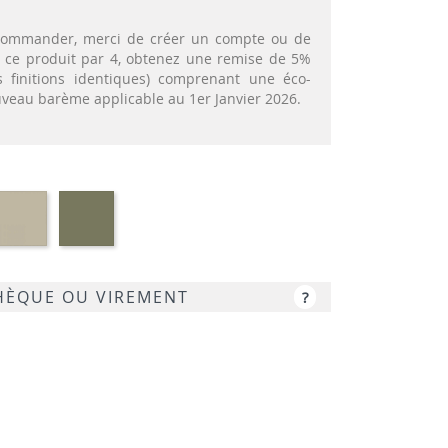
t commander, merci de créer un compte ou de
nt ce produit par 4, obtenez une remise de 5%
 finitions identiques) comprenant une éco-
ouveau barème applicable au 1er Janvier 2026.
ypropylène
Polypropylène
Polypropylène
e
-
-
s
Taupe
Vert
ncé
Olive
CHÈQUE OU VIREMENT
?