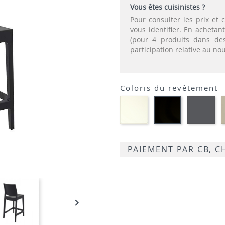
Vous êtes cuisinistes ?
Pour consulter les prix e
vous identifier. En acheta
(pour 4 produits dans des
participation relative au n
Coloris du revêtement
Polypropylène
Pol
Polypropylèn
-
-
-
Blanc
Gri
Noir
fo
PAIEMENT PAR CB, 
