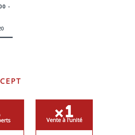
0 -
E
TIFIE
20
8
BRE
CEPT
Vente à l'unité
erts