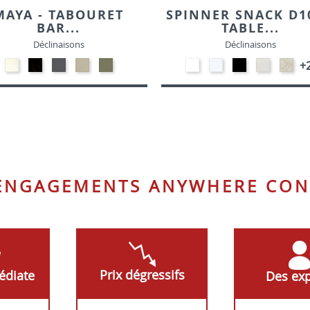
MAYA - TABOURET
SPINNER SNACK D10
BAR...
TABLE...
Déclinaisons
Déclinaisons
Polypropylène
Polypropylène
Polypropylène
Polypropylène
Polypropylène
EP91-
STRATIFIE
EP01
STRATIFI
STRA
+
-
-
-
-
-
BLANC
HP90
-
HP93
HP9
Blanc
Noir
Gris
Taupe
Vert
-
NOIR
-
-
foncé
Olive
BLANC
CRAIE
MAR
 ENGAGEMENTS ANYWHERE CON
Prix dégressifs
édiate
Des exp