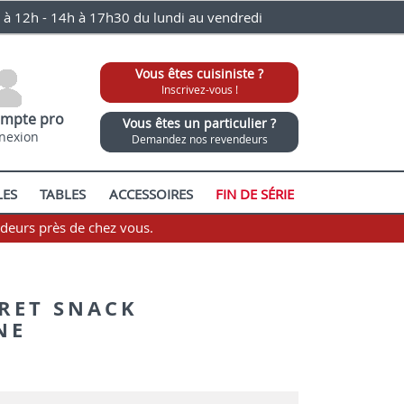
0 à 12h - 14h à 17h30 du lundi au vendredi
Vous êtes cuisiniste ?
Inscrivez-vous !
mpte pro
Vous êtes un particulier ?
nexion
Demandez nos revendeurs
LES
TABLES
ACCESSOIRES
FIN DE SÉRIE
ndeurs près de chez vous.
RET SNACK
NE