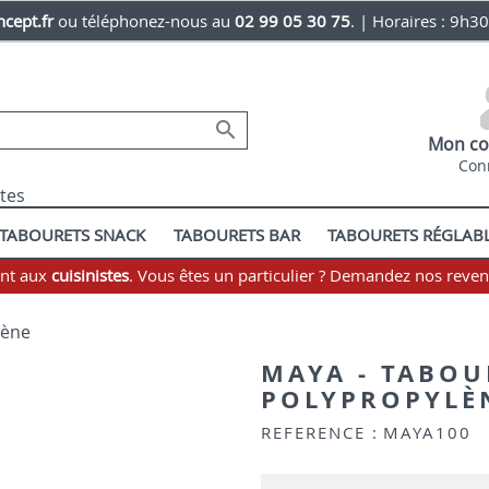
cept.fr
ou téléphonez-nous au
02 99 05 30 75
. | Horaires : 9h3

Mon co
Con
stes
TABOURETS SNACK
TABOURETS BAR
TABOURETS RÉGLAB
ent aux
cuisinistes
. Vous êtes un particulier ? Demandez nos reve
lène
MAYA - TABOU
POLYPROPYLÈ
REFERENCE :
MAYA100