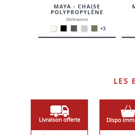
MAYA - CHAISE
POLYPROPYLÈNE
Déclinaisons
Polypropylène
Polypropylène
Polypropylène
Polypropylène
Polypropylène
+3
-
-
-
-
-
Blanc
Noir
Gris
Gris
Vert
foncé
clair
Olive
LES
Livraison offerte
Dispo imm