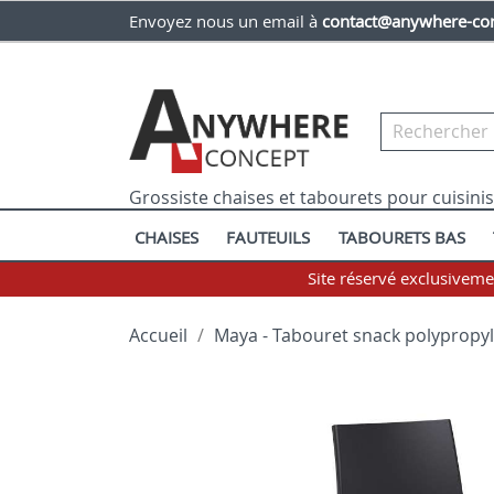
Envoyez nous un email à
contact@anywhere-con
Grossiste chaises et tabourets pour cuisini
CHAISES
FAUTEUILS
TABOURETS BAS
Site réservé exclusivem
Accueil
Maya - Tabouret snack polypropy