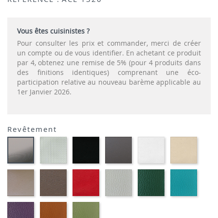
Vous êtes cuisinistes ?
Pour consulter les prix et commander, merci de créer
un compte ou de vous identifier. En achetant ce produit
par 4, obtenez une remise de 5% (pour 4 produits dans
des finitions identiques) comprenant une éco-
participation relative au nouveau barème applicable au
1er Janvier 2026.
Revêtement
SONOR
EKOS
EKOS
EKOS
EKOS
CARBON
ALU-
NOIR-
GRIS-
BLANC-
NOISE
LOOK-
SIMILI
SIMILI
SIMILI
SIMILI
SIMILI
SIMILI
EKOS
MARRON
PLANET
FLUSKO
FLUSKO
01-
GREGE-
MEXICO-
ROUGE-
GRIS
VERT
FULSK
SIMILI
SIMILI
SIMILI
CLAIR-
BOUTEILLE-
TURQU
SIMILI
SIMILI
SIMILI
01-
01-
01-
FLUSKO
FULSKO
FULSKO