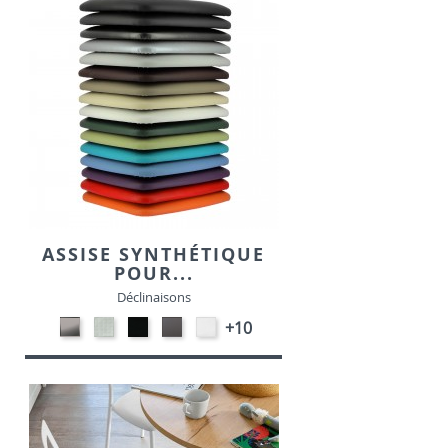
ASSISE SYNTHÉTIQUE
POUR...
Déclinaisons
CARBON
SONOR
EKOS
EKOS
EKOS
+10
LOOK-
ALU-
NOIR-
GRIS-
BLANC-
SIMILI
SIMILI
SIMILI
SIMILI
SIMILI