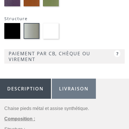
AUBERGINE-
TERRACOTTA-
VERT
SIMILI
SIMILI
CLAIR-
SIMILI
Structure
Métal
Métal
Métal
noir
blanc
satiné
opaque
optique
-
-
opaque
P95
P15
-
PAIEMENT PAR CB, CHÈQUE OU
?
P94
VIREMENT
DESCRIPTION
LIVRAISON
Chaise pieds métal et assise synthétique.
Composition :