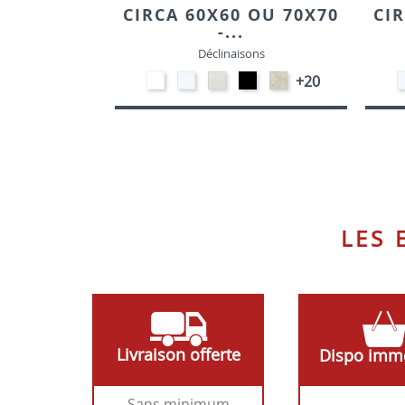
CIRCA 60X60 OU 70X70
CI
-...
Déclinaisons
EP91-
STRATIFIE
STRATIFIE
EP01
STRATIFIE
+20
BLANC
HP90
HP93
-
HP98
-
-
NOIR
-
BLANC
CRAIE
MARBRE
LES
Livraison offerte
Dispo imm
Sans minimum