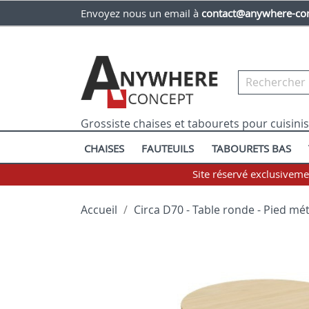
Envoyez nous un email à
contact@anywhere-con
Grossiste chaises et tabourets pour cuisini
CHAISES
FAUTEUILS
TABOURETS BAS
Site réservé exclusivem
Accueil
Circa D70 - Table ronde - Pied méta