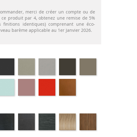
t commander, merci de créer un compte ou de
nt ce produit par 4, obtenez une remise de 5%
 finitions identiques) comprenant une éco-
ouveau barème applicable au 1er Janvier 2026.
72
EP79
EP75
EP12
EP88
EP87
-
-
-
-
-
APHITE
ANTHRACITE
IMITATION
IMITATION
BRUN
TAUPE
INOX
ALUMINIUM
69
EP59
EP30
EP39
EP23
-
-
-
-
RT
BLEU
ROSE
ROUGE
BRIQUE
IS
ATIFIE
STRATIFIE
STRATIFIE
STRATIFIE
STRATIFIE
STRATIFIE
98
HP06
HP07
HP03
HP81
HP88
-
-
-
-
-
RBRE
MARBRE
ARPAS
GRIS
CHÊNE
NOYER