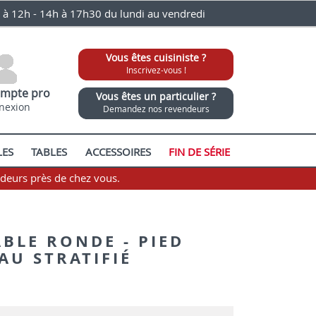
0 à 12h - 14h à 17h30 du lundi au vendredi
Vous êtes cuisiniste ?
Inscrivez-vous !
mpte pro
Vous êtes un particulier ?
nexion
Demandez nos revendeurs
LES
TABLES
ACCESSOIRES
FIN DE SÉRIE
ndeurs près de chez vous.
ABLE RONDE - PIED
AU STRATIFIÉ