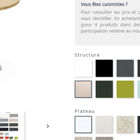
Vous êtes cuisinistes ?
Pour consulter les prix e
vous identifier. En acheta
(pour 4 produits dans des
participation relative au n
Structure
EP91-
EP01
EP
BLANC
-
-
NOIR
GR
EP60
EP
EP81-
-
-
SABLE
VERT
VE
MOUSSE
AN
Plateau
STRATIFIE
STR
STRATIFIE
HP93
HP

HP90
-
-
-
CRAIE
MA
BLANC
STRATIFIE
STRATIFIE