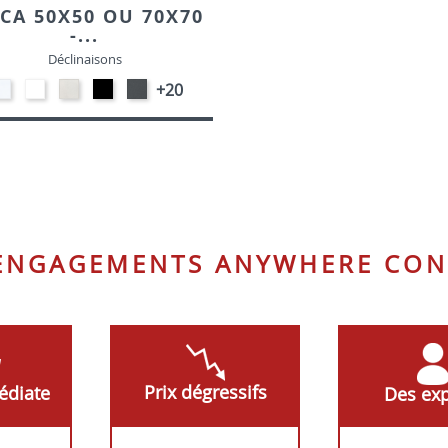
RCA 50X50 OU 70X70
-...
Déclinaisons
STRATIFIE
EP91-
STRATIFIE
EP01
EP72
+20
HP90
BLANC
HP93
-
-
-
-
NOIR
GRAPHITE
BLANC
CRAIE
 ENGAGEMENTS ANYWHERE CON
Prix dégressifs
édiate
Des exp