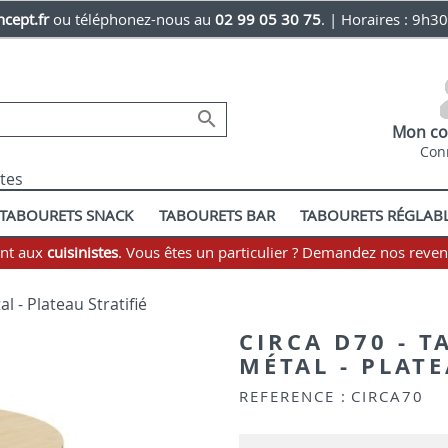
cept.fr
ou téléphonez-nous au
02 99 05 30 75
. | Horaires : 9h3

Mon co
Con
stes
TABOURETS SNACK
TABOURETS BAR
TABOURETS RÉGLAB
ent aux
cuisinistes
. Vous êtes un particulier ? Demandez nos reve
l - Plateau Stratifié
CIRCA D70 - T
MÉTAL - PLATE
REFERENCE :
CIRCA70