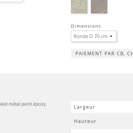
HP96
HP76
-
-
TIVOLI
MARBRE
GREIGE
LUGANO
Dimensions
TRAVERTIN
PAIEMENT PAR CB, 
pied métal peint époxy.
Largeur
Hauteur