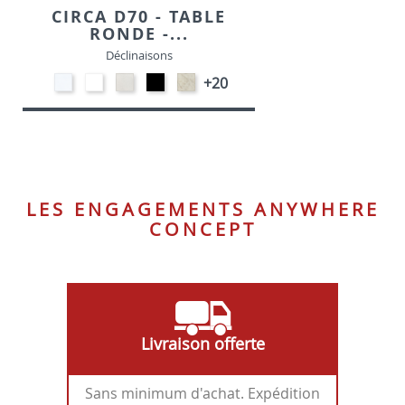
CIRCA D70 - TABLE
RONDE -...
Déclinaisons
STRATIFIE
EP91-
STRATIFIE
EP01
STRATIFIE
+20
HP90
BLANC
HP93
-
HP98
-
-
NOIR
-
BLANC
CRAIE
MARBRE
LES ENGAGEMENTS ANYWHERE
CONCEPT
Livraison offerte
Sans minimum d'achat. Expédition