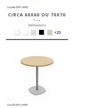
CIRCA 60X60 OU 70X70
-...
Déclinaisons
STRATIFIE
EP91-
STRATIFIE
EP01
STRATIFIE
+20
HP90
BLANC
HP93
-
HP98
-
-
NOIR
-
BLANC
CRAIE
MARBRE