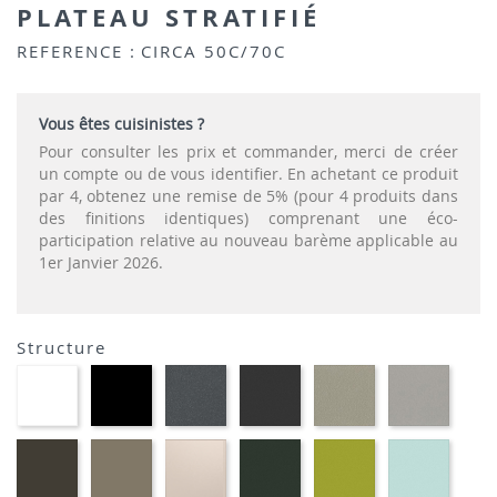
PLATEAU STRATIFIÉ
REFERENCE :
CIRCA 50C/70C
Vous êtes cuisinistes ?
Pour consulter les prix et commander, merci de créer
un compte ou de vous identifier. En achetant ce produit
par 4, obtenez une remise de 5% (pour 4 produits dans
des finitions identiques) comprenant une éco-
participation relative au nouveau barème applicable au
1er Janvier 2026.
Structure
EP91-
EP01
EP72
EP79
EP75
EP12
BLANC
-
-
-
-
-
NOIR
GRAPHITE
ANTHRACITE
IMITATION
IMITA
INOX
ALUMI
EP88
EP87
EP81-
EP60
EP69
EP59
-
-
SABLE
-
-
-
BRUN
TAUPE
VERT
VERT
BLEU