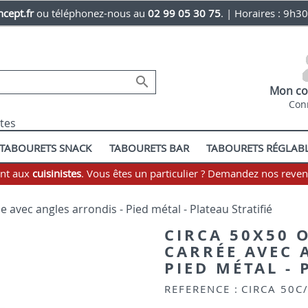
cept.fr
ou téléphonez-nous au
02 99 05 30 75
. | Horaires : 9h3

Mon co
Con
stes
TABOURETS SNACK
TABOURETS BAR
TABOURETS RÉGLAB
ent aux
cuisinistes
. Vous êtes un particulier ? Demandez nos reve
e avec angles arrondis - Pied métal - Plateau Stratifié
CIRCA 50X50 O
CARRÉE AVEC 
PIED MÉTAL - 
REFERENCE :
CIRCA 50C