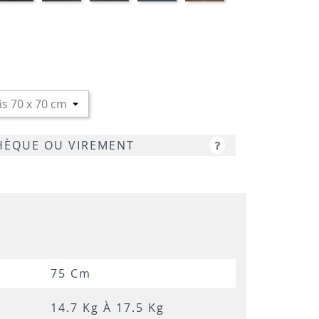
RBRE
MARBRE
ARPAS
GRIS
NOYER
CHÊNE
NOIR
SAMAS
LUNE
CHÈQUE OU VIREMENT
?
75 Cm
14.7 Kg À 17.5 Kg