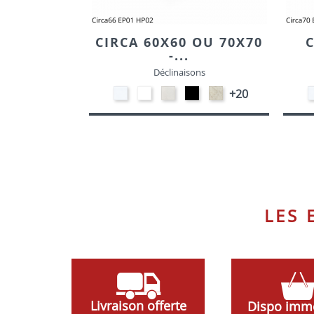
CIRCA 60X60 OU 70X70
C
-...
Déclinaisons
STRATIFIE
EP91-
STRATIFIE
EP01
STRATIFIE
+20
HP90
BLANC
HP93
-
HP98
-
-
NOIR
-
BLANC
CRAIE
MARBRE
LES
Livraison offerte
Dispo imm