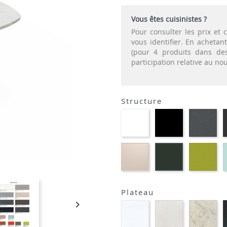
Vous êtes cuisinistes ?
Pour consulter les prix e
vous identifier. En acheta
(pour 4 produits dans des
participation relative au n
Structure
EP91-
EP01
EP
BLANC
-
-
NOIR
GR
EP81-
EP
EP60
SABLE
-
-
VE
VERT
AN
MOUSSE
Plateau

STRATIFIE
STRATIFIE
STR
HP90
HP93
HP
-
-
-