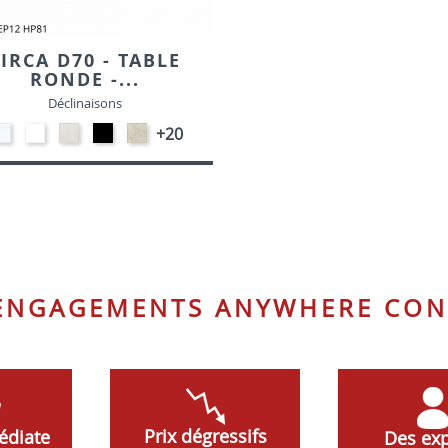
IRCA D70 - TABLE
RONDE -...
Déclinaisons
STRATIFIE
EP91-
STRATIFIE
EP01
STRATIFIE
+20
HP90
BLANC
HP93
-
HP98
-
-
NOIR
-
BLANC
CRAIE
MARBRE
 ENGAGEMENTS ANYWHERE CON
Prix dégressifs
édiate
Des exp