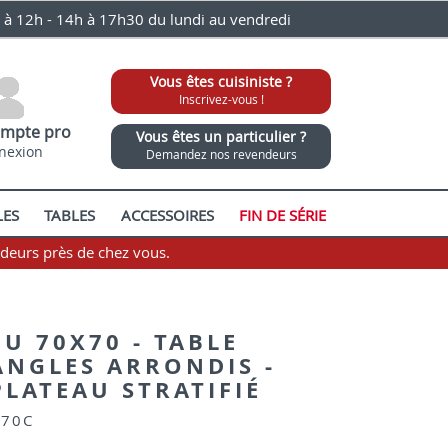
0 à 12h - 14h à 17h30 du lundi au vendredi
Vous êtes cuisiniste ?
Inscrivez-vous !
mpte pro
Vous êtes un particulier ?
nexion
Demandez nos revendeurs
LES
TABLES
ACCESSOIRES
FIN DE SÉRIE
ndeurs près de chez vous.
U 70X70 - TABLE
ANGLES ARRONDIS -
PLATEAU STRATIFIÉ
/70C