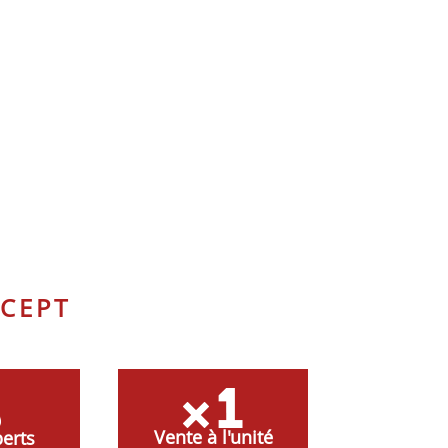
CEPT
Vente à l'unité
erts