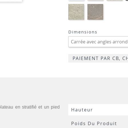
BLANC
CRAIE
MA
STRATIFIE
STRATIFIE
HP96
HP76
-
-
TIVOLI
MARBRE
GREIGE
LUGANO
Dimensions
TRAVERTIN
PAIEMENT PAR CB, 
ateau en stratifié et un pied
Hauteur
Poids Du Produit