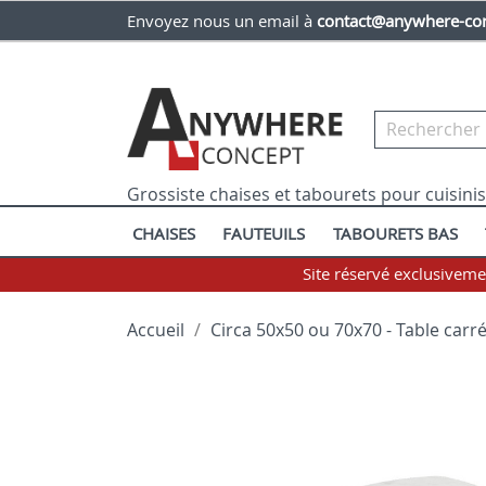
Envoyez nous un email à
contact@anywhere-con
Grossiste chaises et tabourets pour cuisini
CHAISES
FAUTEUILS
TABOURETS BAS
Site réservé exclusivem
Accueil
Circa 50x50 ou 70x70 - Table carré