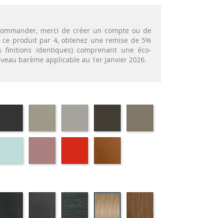
t commander, merci de créer un compte ou de
nt ce produit par 4, obtenez une remise de 5%
 finitions identiques) comprenant une éco-
ouveau barème applicable au 1er Janvier 2026.
72
EP79
EP75
EP12
EP88
EP87
-
-
-
-
-
APHITE
ANTHRACITE
IMITATION
IMITATION
BRUN
TAUPE
INOX
ALUMINIUM
69
EP59
EP30
EP39
EP23
-
-
-
-
RT
BLEU
ROSE
ROUGE
BRIQUE
IS
ATIFIE
STRATIFIE
STRATIFIE
STRATIFIE
STRATIFIE
STRATIFIE
98
HP06
HP07
HP03
HP88
HP81
-
-
-
-
-