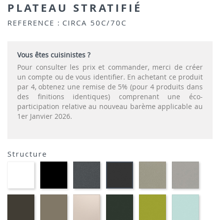
PLATEAU STRATIFIÉ
REFERENCE :
CIRCA 50C/70C
Vous êtes cuisinistes ?
Pour consulter les prix et commander, merci de créer
un compte ou de vous identifier. En achetant ce produit
par 4, obtenez une remise de 5% (pour 4 produits dans
des finitions identiques) comprenant une éco-
participation relative au nouveau barème applicable au
1er Janvier 2026.
Structure
EP91-
EP01
EP72
EP75
EP12
EP79
BLANC
-
-
-
-
-
NOIR
GRAPHITE
IMITATION
IMITA
ANTHRACITE
INOX
ALUMI
EP88
EP87
EP81-
EP60
EP69
EP59
-
-
SABLE
-
-
-
BRUN
TAUPE
VERT
VERT
BLEU