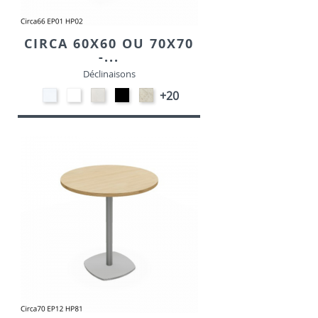
CIRCA 60X60 OU 70X70
-...
Déclinaisons
STRATIFIE
EP91-
STRATIFIE
EP01
STRATIFIE
+20
HP90
BLANC
HP93
-
HP98
-
-
NOIR
-
BLANC
CRAIE
MARBRE