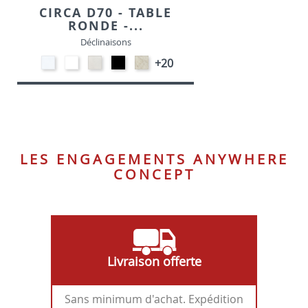
CIRCA D70 - TABLE
RONDE -...
Déclinaisons
STRATIFIE
EP91-
STRATIFIE
EP01
STRATIFIE
+20
HP90
BLANC
HP93
-
HP98
-
-
NOIR
-
BLANC
CRAIE
MARBRE
LES ENGAGEMENTS ANYWHERE
CONCEPT
Livraison offerte
Sans minimum d'achat. Expédition