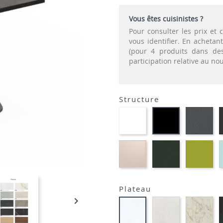
Vous êtes cuisinistes ?
Pour consulter les prix e
vous identifier. En acheta
(pour 4 produits dans des
participation relative au n
Structure
EP91-
EP
EP01
BLANC
-
-
GR
NOIR
EP81-
EP60
EP
SABLE
-
-
VERT
VE
MOUSSE
AN
Plateau

STRATIFIE
STR
STRATIFIE
HP93
HP
HP90
-
-
-