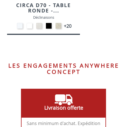
CIRCA D70 - TABLE
RONDE -...
Déclinaisons
STRATIFIE
EP91-
STRATIFIE
EP01
STRATIFIE
+20
HP90
BLANC
HP93
-
HP98
-
-
NOIR
-
BLANC
CRAIE
MARBRE
LES ENGAGEMENTS ANYWHERE
CONCEPT
Livraison offerte
Sans minimum d'achat. Expédition