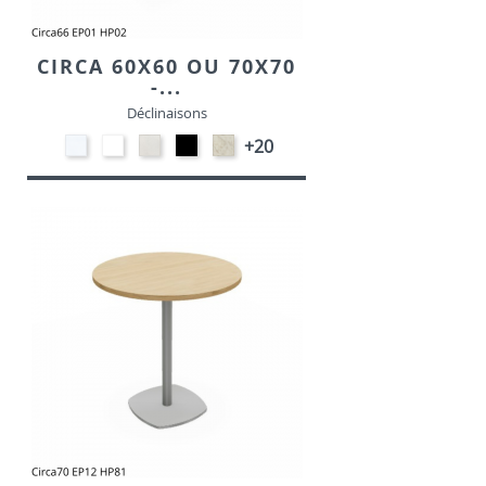
CIRCA 60X60 OU 70X70
-...
Déclinaisons
STRATIFIE
EP91-
STRATIFIE
EP01
STRATIFIE
+20
HP90
BLANC
HP93
-
HP98
-
-
NOIR
-
BLANC
CRAIE
MARBRE