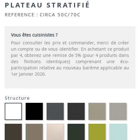
PLATEAU STRATIFIÉ
REFERENCE :
CIRCA 50C/70C
Vous êtes cuisinistes ?
Pour consulter les prix et commander, merci de créer
un compte ou de vous identifier. En achetant ce produit
par 4, obtenez une remise de 5% (pour 4 produits dans
des finitions identiques) comprenant une éco-
participation relative au nouveau barème applicable au
1er Janvier 2026.
Structure
EP01
EP72
EP79
EP75
EP12
EP91-
-
-
-
-
-
BLANC
NOIR
GRAPHITE
ANTHRACITE
IMITATION
IMITA
INOX
ALUMI
EP88
EP87
EP81-
EP60
EP69
EP59
-
-
SABLE
-
-
-
BRUN
TAUPE
VERT
VERT
BLEU