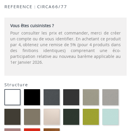
REFERENCE :
CIRCA66/77
Vous êtes cuisinistes ?
Pour consulter les prix et commander, merci de créer
un compte ou de vous identifier. En achetant ce produit
par 4, obtenez une remise de 5% (pour 4 produits dans
des finitions identiques) comprenant une éco-
participation relative au nouveau barème applicable au
1er Janvier 2026.
Structure
EP01
EP72
EP79
EP75
EP12
EP91-
-
-
-
-
-
BLANC
NOIR
GRAPHITE
ANTHRACITE
IMITATION
IMITA
INOX
ALUMI
EP88
EP87
EP81-
EP60
EP69
EP59
-
-
SABLE
-
-
-
BRUN
TAUPE
VERT
VERT
BLEU
MOUSSE
ANIS