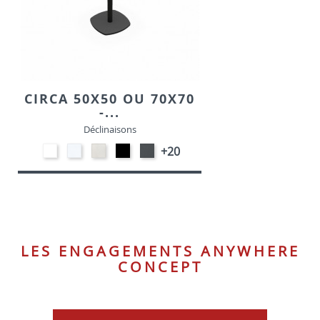
CIRCA 50X50 OU 70X70
-...
Déclinaisons
EP91-
STRATIFIE
STRATIFIE
EP01
EP72
+20
BLANC
HP90
HP93
-
-
-
-
NOIR
GRAPHITE
BLANC
CRAIE
LES ENGAGEMENTS ANYWHERE
CONCEPT