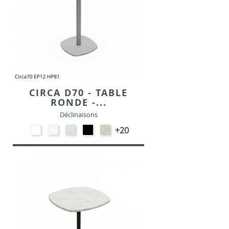
CIRCA D70 - TABLE
RONDE -...
Déclinaisons
EP91-
STRATIFIE
STRATIFIE
EP01
STRATIFIE
+20
BLANC
HP90
HP93
-
HP98
-
-
NOIR
-
BLANC
CRAIE
MARBRE