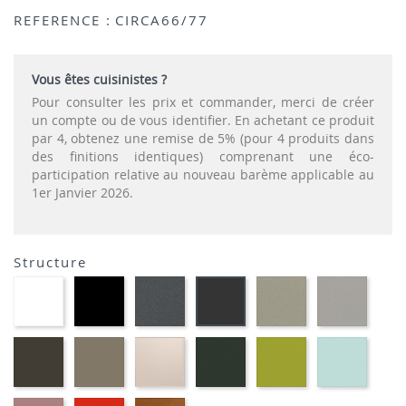
REFERENCE :
CIRCA66/77
Vous êtes cuisinistes ?
Pour consulter les prix et commander, merci de créer
un compte ou de vous identifier. En achetant ce produit
par 4, obtenez une remise de 5% (pour 4 produits dans
des finitions identiques) comprenant une éco-
participation relative au nouveau barème applicable au
1er Janvier 2026.
Structure
EP91-
EP01
EP72
EP75
EP12
EP79
BLANC
-
-
-
-
-
NOIR
GRAPHITE
IMITATION
IMITA
ANTHRACITE
INOX
ALUMI
EP88
EP87
EP81-
EP60
EP69
EP59
-
-
SABLE
-
-
-
BRUN
TAUPE
VERT
VERT
BLEU
MOUSSE
ANIS