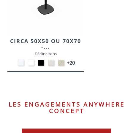
CIRCA 50X50 OU 70X70
-...
Déclinaisons
STRATIFIE
EP91-
EP01
STRATIFIE
STRATIFIE
+20
HP90
BLANC
-
HP93
HP98
-
NOIR
-
-
BLANC
CRAIE
MARBRE
LES ENGAGEMENTS ANYWHERE
CONCEPT