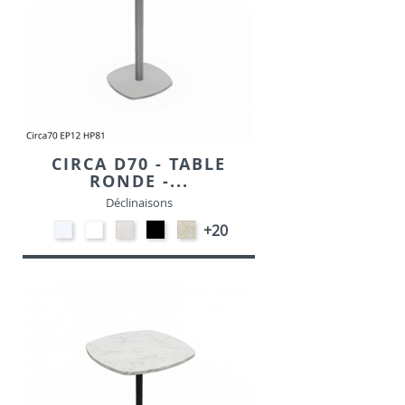
CIRCA D70 - TABLE
RONDE -...
Déclinaisons
STRATIFIE
EP91-
STRATIFIE
EP01
STRATIFIE
+20
HP90
BLANC
HP93
-
HP98
-
-
NOIR
-
BLANC
CRAIE
MARBRE