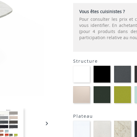
Vous êtes cuisinistes ?
Pour consulter les prix e
vous identifier. En acheta
(pour 4 produits dans des
participation relative au n
Structure
EP91-
EP01
EP
BLANC
-
-
NOIR
GR
EP81-
EP60
EP
SABLE
-
-
VERT
VE
MOUSSE
AN
Plateau

STRATIFIE
STRATIFIE
STR
HP90
HP93
HP
-
-
-