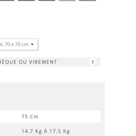
RBRE
ARPAS
GRIS
CHÊNE
NOYER
MARBRE
SAMAS
LUNE
NOIR
CHÈQUE OU VIREMENT
?
75 Cm
14.7 Kg À 17.5 Kg