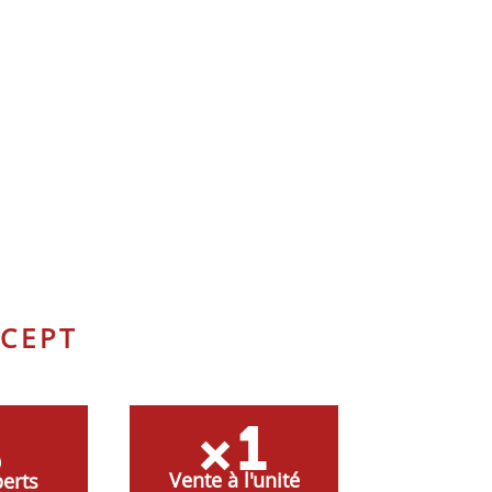
CEPT
Vente à l'unité
erts