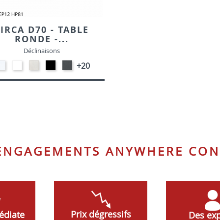
IRCA D70 - TABLE
RONDE -...
Déclinaisons
STRATIFIE
EP91-
STRATIFIE
EP01
EP72
+20
HP90
BLANC
HP93
-
-
-
-
NOIR
GRAPHITE
BLANC
CRAIE
 ENGAGEMENTS ANYWHERE CON
Prix dégressifs
édiate
Des exp