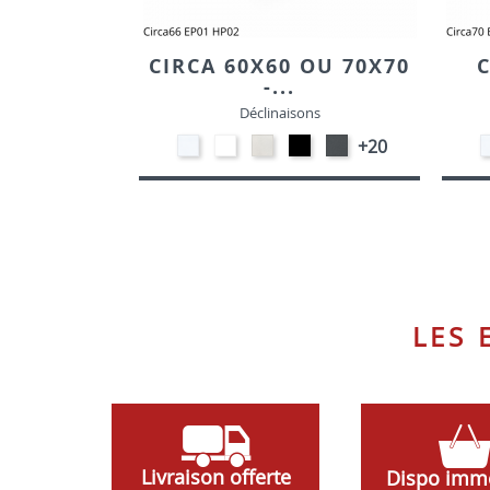
CIRCA 60X60 OU 70X70
C
-...
Déclinaisons
STRATIFIE
EP91-
STRATIFIE
EP01
EP72
+20
HP90
BLANC
HP93
-
-
-
-
NOIR
GRAPHITE
BLANC
CRAIE
LES
Livraison offerte
Dispo imm