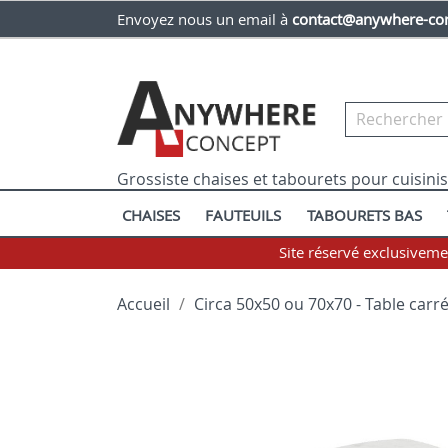
Envoyez nous un email à
contact@anywhere-con
Grossiste chaises et tabourets pour cuisini
CHAISES
FAUTEUILS
TABOURETS BAS
Site réservé exclusivem
Accueil
Circa 50x50 ou 70x70 - Table carré