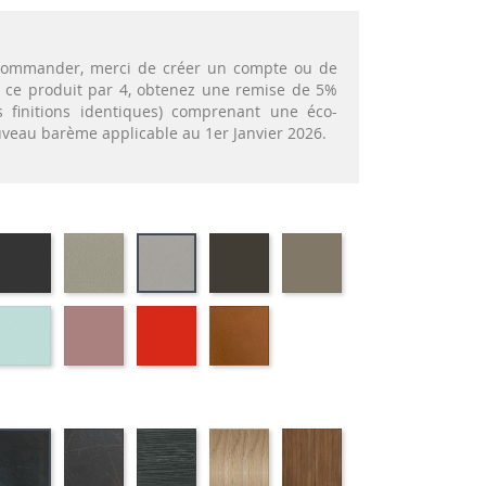
t commander, merci de créer un compte ou de
nt ce produit par 4, obtenez une remise de 5%
 finitions identiques) comprenant une éco-
ouveau barème applicable au 1er Janvier 2026.
72
EP79
EP75
EP88
EP87
EP12
-
-
-
-
-
APHITE
ANTHRACITE
IMITATION
BRUN
TAUPE
IMITATION
INOX
ALUMINIUM
69
EP59
EP30
EP39
EP23
-
-
-
-
RT
BLEU
ROSE
ROUGE
BRIQUE
IS
ATIFIE
STRATIFIE
STRATIFIE
STRATIFIE
STRATIFIE
STRATIFIE
98
HP07
HP03
HP81
HP88
HP06
-
-
-
-
-