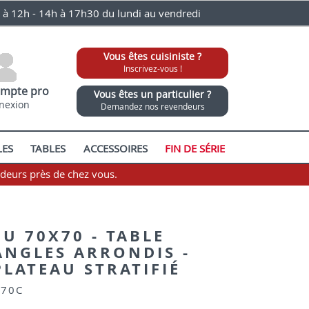
0 à 12h - 14h à 17h30 du lundi au vendredi
Vous êtes cuisiniste ?
Inscrivez-vous !
mpte pro
Vous êtes un particulier ?
nexion
Demandez nos revendeurs
LES
TABLES
ACCESSOIRES
FIN DE SÉRIE
ndeurs près de chez vous.
U 70X70 - TABLE
ANGLES ARRONDIS -
PLATEAU STRATIFIÉ
/70C