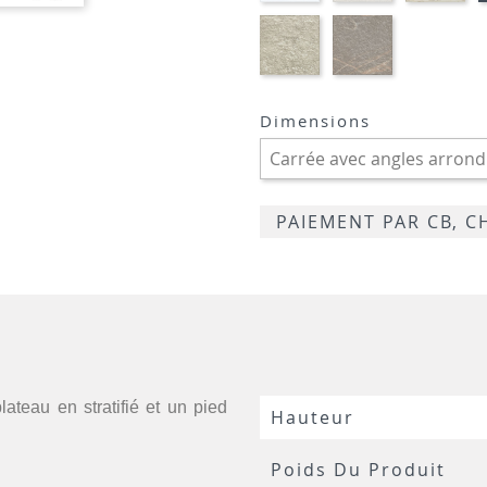
BLANC
CRAIE
MA
STRATIFIE
STRATIFIE
HP96
HP76
-
-
TIVOLI
MARBRE
GREIGE
LUGANO
Dimensions
TRAVERTIN
PAIEMENT PAR CB, 
ateau en stratifié et un pied
Hauteur
Poids Du Produit