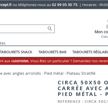
cept.fr
ou téléphonez-nous au
02 99 05 30 75
. | Horaires : 9h3

Mon co
Con
stes
TABOURETS SNACK
TABOURETS BAR
TABOURETS RÉGLAB
ent aux
cuisinistes
. Vous êtes un particulier ? Demandez nos reve
e avec angles arrondis - Pied métal - Plateau Stratifié
CIRCA 50X50 O
CARRÉE AVEC 
PIED MÉTAL - 
REFERENCE :
CIRCA 50C